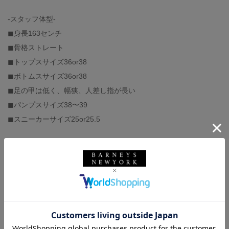
-スタッフ体型-
◼︎身長163センチ
◼︎骨格ストレート
◼︎トップスサイズ36or38
◼︎ボトムスサイズ36or38
◼︎足の甲は低く、幅狭、人差し指が長い
◼︎パンプスサイズ38〜39
◼︎スニーカーサイズ25or25.5
バーニーズ ニューヨーク
BARNEYS NEW YORK
CORCOVADO
コルコバード
ドレス
ウィメンズウェア
ワンピース
ブラウス
スカート
セットアップ
春夏シーズン
秋冬シーズン
骨格ストレート
きれいめ
大人かわいい
バーニーズ ニューヨーク六本木店
フェミニン
ミディ丈
オールシーズン