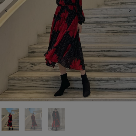
前の画像
次