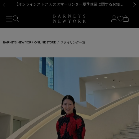
熊本県を中心とした地震の影響によるお荷物のお届けについて
【夏季休業に伴う出荷一時停止のお知らせ】(2026.8.7)
【夏季休業に伴う出荷一時停止のお知らせ】(2026.8.7)
【開催中】SUMMER SALEのご案内・ご注意事項
【オンラインストア カスタマーセンター夏季休業に関するお知らせ】（2026.8.7）
新規登録のお客様も対象！＜MY BARNEYS＞会員のお客様は11,000円（税込）以上のお買上げで常時送料無料！お買い物の際は会員登録を！
【夏季休業に伴う返品・交換承り一時停止のお知らせ】（2026.8.5）
新規登録のお客様も対象！＜MY BARNEYS＞会員のお客様は11,000円（税込）以上のお買上げで常時送料無料！お買い物の際は会員登録を！
前の画像
次の
BARNEYS NEW YORK ONLINE STORE
スタイリング一覧