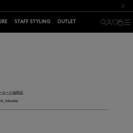
料！お買い物の際は会員登録を！
料！お買い物の際は会員登録を！
）
次の画像
URE
STAFF STYLING
OUTLET
ーヨーク福岡店
rk_fukuoka