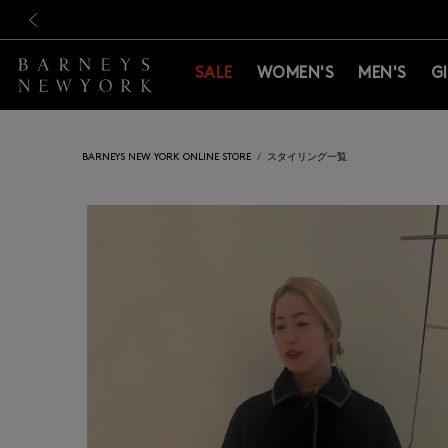
新規登録のお客様も対象！＜M
新規登録のお客様も対象！＜M
前の画像
SALE
WOMEN'S
MEN'S
G
BARNEYS NEW YORK ONLINE STORE
スタイリング一覧