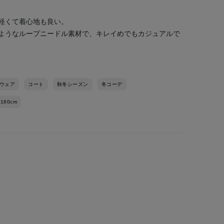
軽くて着心地も良い。
ようなループニードル素材で、キレイめでもカジュアルで
ウェア
コート
秋冬シーズン
冬コーデ
-160cm