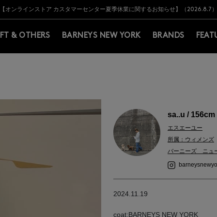
Y BARNEYS＞会員のお客様は11,000円（税込）以上のお買上げで常時送料無
Y BARNEYS＞会員のお客様は11,000円（税込）以上のお買上げで常時送料無
【オンラインストア カスタマーセンター夏季休業に関するお知らせ】（2026.8.7
【夏季休業に伴う返品・交換承り一時停止のお知らせ】（2026.8.5）
熊本県を中心とした地震の影響によるお荷物のお届けについて
【夏季休業に伴う出荷一時停止のお知らせ】(2026.8.7)
【夏季休業に伴う出荷一時停止のお知らせ】(2026.8.7)
【開催中】SUMMER SALEのご案内・ご注意事項
IFT & OTHERS
BARNEYS NEW YORK
BRANDS
FEAT
sa..u / 156cm
エスエーユー
所属：ウィメンズ
バーニーズ ニュ
barneysnewyo
2024.11.19
coat:BARNEYS NEW YORK