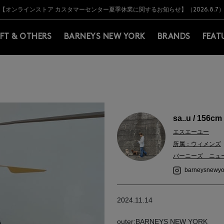
Y BARNEYS＞会員のお客様は11,000円（税込）以上のお買上げで常時送料無
Y BARNEYS＞会員のお客様は11,000円（税込）以上のお買上げで常時送料無
【オンラインストア カスタマーセンター夏季休業に関するお知らせ】（2026.8.7
【夏季休業に伴う返品・交換承り一時停止のお知らせ】（2026.8.5）
熊本県を中心とした地震の影響によるお荷物のお届けについて
【夏季休業に伴う出荷一時停止のお知らせ】(2026.8.7)
【夏季休業に伴う出荷一時停止のお知らせ】(2026.8.7)
【開催中】SUMMER SALEのご案内・ご注意事項
IFT & OTHERS
BARNEYS NEW YORK
BRANDS
FEAT
sa..u / 156cm
エスエーユー
所属：ウィメンズ
バーニーズ ニュ
barneysnewyo
2024.11.14
outer:BARNEYS NEW YORK