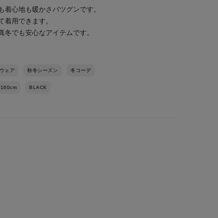
も着心地も暖かさバツグンです。
て着用できます。
真冬でも安心なアイテムです。
ウェア
秋冬シーズン
冬コーデ
-160cm
BLACK