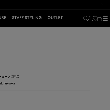
料！お買い物の際は会員登録を！
料！お買い物の際は会員登録を！
）
次の画像
URE
STAFF STYLING
OUTLET
ーヨーク福岡店
rk_fukuoka