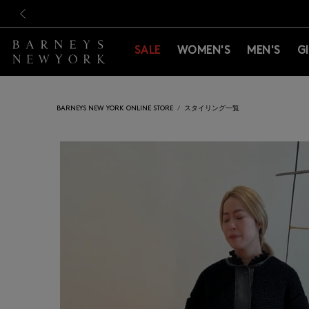
新規登録のお客様も対象！＜M
新規登録のお客様も対象！＜M
前の画像
SALE
WOMEN'S
MEN'S
G
BARNEYS NEW YORK ONLINE STORE
スタイリング一覧