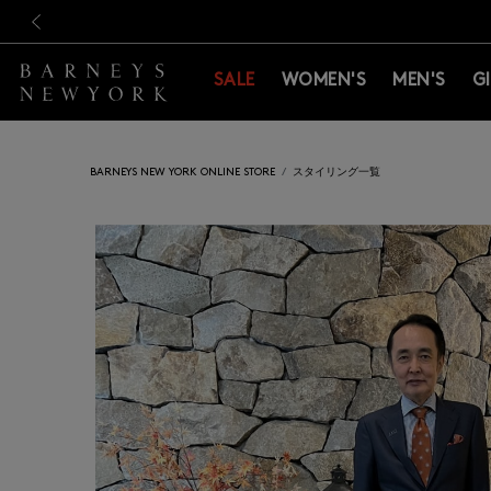
新規登録のお客様も対象！＜M
新規登録のお客様も対象！＜M
前の画像
SALE
WOMEN'S
MEN'S
G
BARNEYS NEW YORK ONLINE STORE
スタイリング一覧