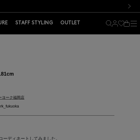
料！お買い物の際は会員登録を！
料！お買い物の際は会員登録を！
次の画像
URE
STAFF STYLING
OUTLET
181cm
ーヨーク福岡店
rk_fukuoka
コーディネートしてみました。