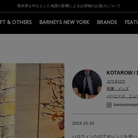
Y BARNEYS＞会員のお客様は11,000円（税込）以上のお買上げで常時送料無
Y BARNEYS＞会員のお客様は11,000円（税込）以上のお買上げで常時送料無
【夏季休業に伴う返品・交換承り一時停止のお知らせ】（2026.8.5）
【夏季休業に伴う返品・交換承り一時停止のお知らせ】（2026.8.5）
熊本県を中心とした地震の影響によるお荷物のお届けについて
【開催中】SUMMER SALEのご案内・ご注意事項
IFT & OTHERS
BARNEYS NEW YORK
BRANDS
FEAT
KOTAROW / 
コウタロウ
所属：メンズ
バーニーズ ニュ
barneysnewyo
2024.10.24
ハロウィンなのでオレンジを使い