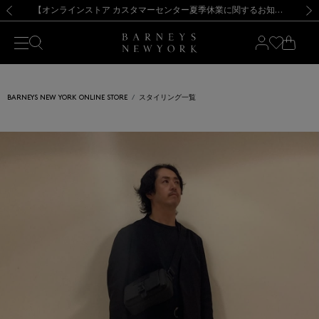
熊本県を中心とした地震の影響によるお荷物のお届けについて
【夏季休業に伴う出荷一時停止のお知らせ】(2026.8.7)
【夏季休業に伴う出荷一時停止のお知らせ】(2026.8.7)
【開催中】SUMMER SALEのご案内・ご注意事項
【オンラインストア カスタマーセンター夏季休業に関するお知らせ】（2026.8.7）
新規登録のお客様も対象！＜MY BARNEYS＞会員のお客様は11,000円（税込）以上のお買上げで常時送料無料！お買い物の際は会員登録を！
【夏季休業に伴う返品・交換承り一時停止のお知らせ】（2026.8.5）
新規登録のお客様も対象！＜MY BARNEYS＞会員のお客様は11,000円（税込）以上のお買上げで常時送料無料！お買い物の際は会員登録を！
前の画像
次の
BARNEYS NEW YORK ONLINE STORE
スタイリング一覧