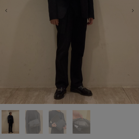
前の画像
次