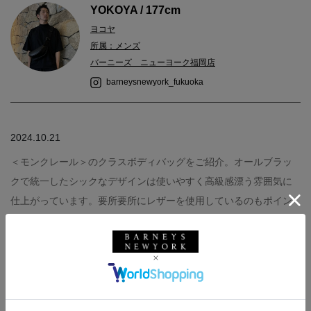
YOKOYA / 177cm
ヨコヤ
所属：メンズ
バーニーズ ニューヨーク福岡店
barneysnewyork_fukuoka
2024.10.21
＜モンクレール＞のクラスボディバッグをご紹介。オールブラッ
クで統一したシックなデザインは使いやすく高級感漂う雰囲気に
仕上がっています。要所要所にレザーを使用しているのもポイン
トです。
bag : MONCLER