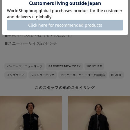
-スタッフ体型-
◼︎身長177センチ、体重71キロ
◼︎撫で肩
◼︎イタリアサイズ48（モデルにより）
◼︎革靴サイズ41〜42（モデルにより）
◼︎スニーカーサイズ27センチ
バーニーズ ニューヨーク
BARNEYS NEW YORK
MONCLER
メンズウェア
ショルダーバッグ
バーニーズ ニューヨーク福岡店
BLACK
このスタッフの他のスタイリング