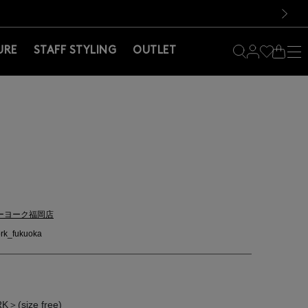
料！お買い物の際は会員登録を！
料！お買い物の際は会員登録を！
）
次の画像
URE
STAFF STYLING
OUTLET
ーヨーク福岡店
rk_fukuoka
(size free)