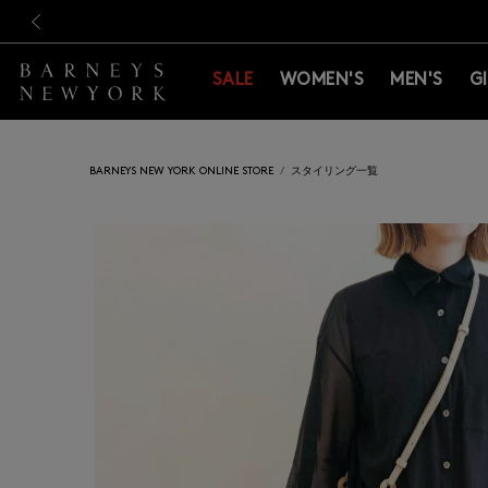
新規登録のお客様も対象！＜M
新規登録のお客様も対象！＜M
前の画像
SALE
WOMEN'S
MEN'S
G
BARNEYS NEW YORK ONLINE STORE
スタイリング一覧