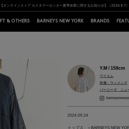
Y BARNEYS＞会員のお客様は11,000円（税込）以上のお買上げで常時送料無
Y BARNEYS＞会員のお客様は11,000円（税込）以上のお買上げで常時送料無
【オンラインストア カスタマーセンター夏季休業に関するお知らせ】（2026.8.7
【夏季休業に伴う返品・交換承り一時停止のお知らせ】（2026.8.5）
熊本県を中心とした地震の影響によるお荷物のお届けについて
【夏季休業に伴う出荷一時停止のお知らせ】(2026.8.7)
【夏季休業に伴う出荷一時停止のお知らせ】(2026.8.7)
【開催中】SUMMER SALEのご案内・ご注意事項
IFT & OTHERS
BARNEYS NEW YORK
BRANDS
FEAT
Y.M / 159cm
ワイエム
所属：ウィメンズ
バーニーズ ニュ
barneysnewyo
2024.09.24
トップス : ＜BARNEYS NEW YORK＞