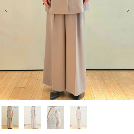
前の画像
次