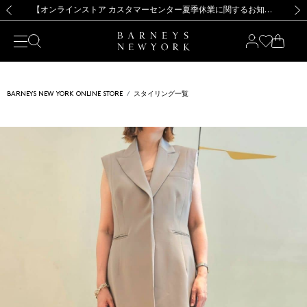
熊本県を中心とした地震の影響によるお荷物のお届けについて
【夏季休業に伴う出荷一時停止のお知らせ】(2026.8.7)
【夏季休業に伴う出荷一時停止のお知らせ】(2026.8.7)
【開催中】SUMMER SALEのご案内・ご注意事項
【オンラインストア カスタマーセンター夏季休業に関するお知らせ】（2026.8.7）
新規登録のお客様も対象！＜MY BARNEYS＞会員のお客様は11,000円（税込）以上のお買上げで常時送料無料！お買い物の際は会員登録を！
【夏季休業に伴う返品・交換承り一時停止のお知らせ】（2026.8.5）
新規登録のお客様も対象！＜MY BARNEYS＞会員のお客様は11,000円（税込）以上のお買上げで常時送料無料！お買い物の際は会員登録を！
前の画像
次の
BARNEYS NEW YORK ONLINE STORE
スタイリング一覧