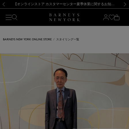
熊本県を中心とした地震の影響によるお荷物のお届けについて
【夏季休業に伴う出荷一時停止のお知らせ】(2026.8.7)
【夏季休業に伴う出荷一時停止のお知らせ】(2026.8.7)
【開催中】SUMMER SALEのご案内・ご注意事項
【オンラインストア カスタマーセンター夏季休業に関するお知らせ】（2026.8.7）
新規登録のお客様も対象！＜MY BARNEYS＞会員のお客様は11,000円（税込）以上のお買上げで常時送料無料！お買い物の際は会員登録を！
【夏季休業に伴う返品・交換承り一時停止のお知らせ】（2026.8.5）
新規登録のお客様も対象！＜MY BARNEYS＞会員のお客様は11,000円（税込）以上のお買上げで常時送料無料！お買い物の際は会員登録を！
前の画像
次の
BARNEYS NEW YORK ONLINE STORE
スタイリング一覧