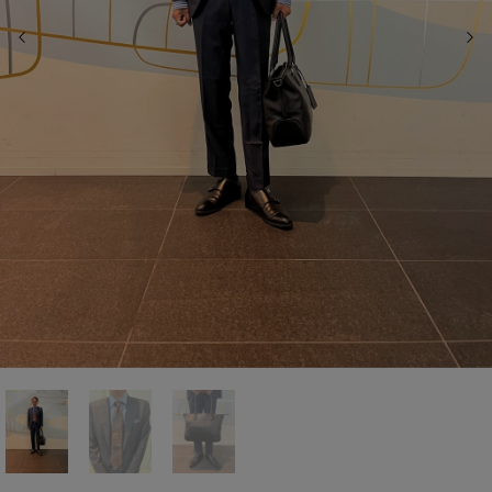
前の画像
次