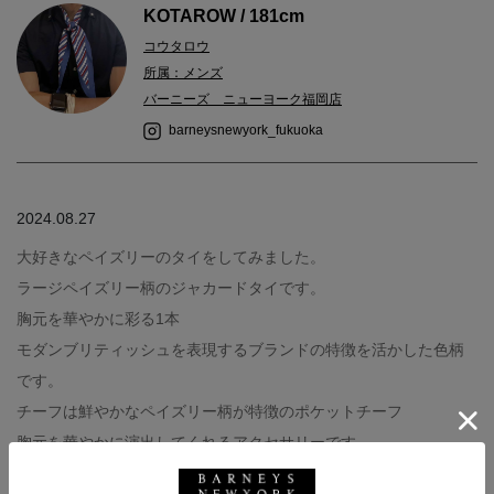
KOTAROW / 181cm
コウタロウ
所属：メンズ
バーニーズ ニューヨーク福岡店
barneysnewyork_fukuoka
2024.08.27
大好きなペイズリーのタイをしてみました。
ラージペイズリー柄のジャカードタイです。
胸元を華やかに彩る1本
モダンブリティッシュを表現するブランドの特徴を活かした色柄
です。
チーフは鮮やかなペイズリー柄が特徴のポケットチーフ
胸元を華やかに演出してくれるアクセサリーです。