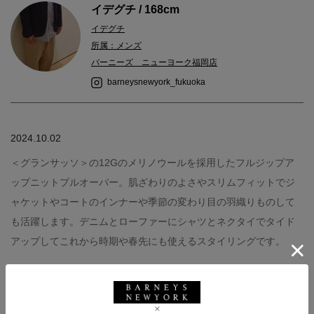
イデグチ / 168cm
イデグチ
所属：メンズ
バーニーズ ニューヨーク福岡店
barneysnewyork_fukuoka
2024.10.02
＜グランサッソ＞の12Gのメリノウールを採用したフルジップア
ップニットプルオーバー。肌ざわりのよさやスリムフィットでジ
ャケットやコートのインナーや季節の変わり目の羽織りものして
も活躍します。デニムとローファーにシャツとネクタイでタイド
アップしてこれから時期や春先にも使えるスタイリングです。
knit :GRANSASSO (着用サイズ 48 )
shirt :私物