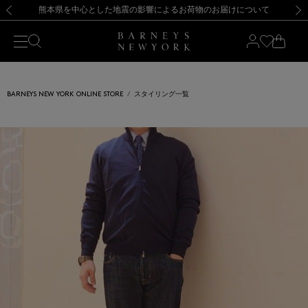
熊本県を中心とした地震の影響によるお荷物のお届けについて
【開催中】SUMMER SALEのご案内・ご注意事項
新規登録のお客様も対象！＜MY BARNEYS＞会員のお客様は11,000円（税込）以上のお買上げで常時送料無料！お買い物の際は会員登録を！
【夏季休業に伴う返品・交換承り一時停止のお知らせ】（2026.8.5）
新規登録のお客様も対象！＜MY BARNEYS＞会員のお客様は11,000円（税込）以上のお買上げで常時送料無料！お買い物の際は会員登録を！
【夏季休業に伴う返品・交換承り一時停止のお知らせ】（2026.8.5）
前の画像
次の
BARNEYS NEW YORK ONLINE STORE
スタイリング一覧