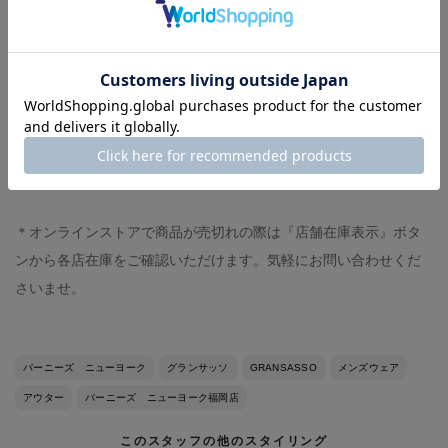
Tie:私物
pants :私物
shoes :私物
-スタッフ体型-
◼︎身長168センチ、体重70キロ
◼︎イタリアサイズ48（モデルにより）
＊オンラインストアで商品が売切れの際は『店舗在庫表示』ボタ
ンから各店在庫をご確認いただけます。気軽にお問い合わせくだ
さいませ。
バーニーズ ニューヨーク
グランサッソ
GRANSASSO
メンズウェア
アウター
バーニーズ ニューヨーク福岡店
このスタッフの他のスタイリング