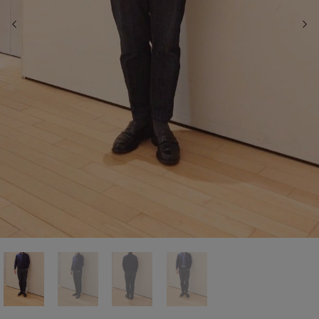
前の画像
次