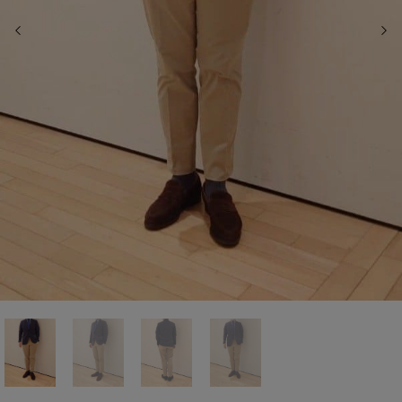
前の画像
次