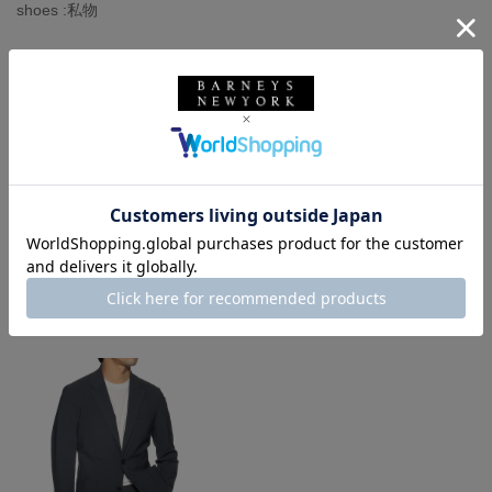
shoes :私物
-スタッフ体型-
◼︎身長168センチ、体重72キロ
◼︎イタリアサイズ48（モデルにより）
＊オンラインストアで商品が売切れの際は『店舗在庫表示』ボタ
ンから各店在庫をご確認いただけます。気軽にお問い合わせくだ
さいませ。
着用しているアイテム