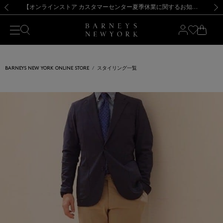
熊本県を中心とした地震の影響によるお荷物のお届けについて
【夏季休業に伴う出荷一時停止のお知らせ】(2026.8.7)
【夏季休業に伴う出荷一時停止のお知らせ】(2026.8.7)
【開催中】SUMMER SALEのご案内・ご注意事項
【オンラインストア カスタマーセンター夏季休業に関するお知らせ】（2026.8.7）
新規登録のお客様も対象！＜MY BARNEYS＞会員のお客様は11,000円（税込）以上のお買上げで常時送料無料！お買い物の際は会員登録を！
【夏季休業に伴う返品・交換承り一時停止のお知らせ】（2026.8.5）
新規登録のお客様も対象！＜MY BARNEYS＞会員のお客様は11,000円（税込）以上のお買上げで常時送料無料！お買い物の際は会員登録を！
前の画像
次の
BARNEYS NEW YORK ONLINE STORE
スタイリング一覧