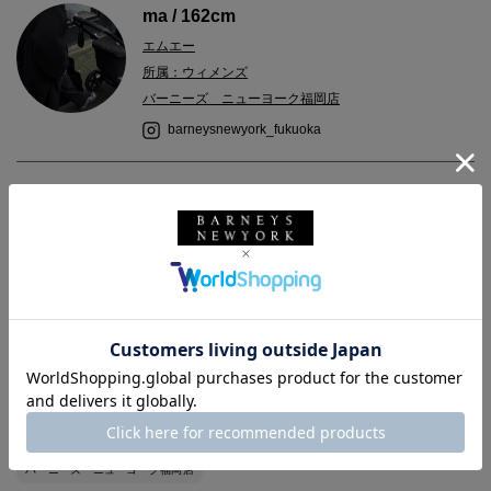
ma / 162cm
エムエー
所属：ウィメンズ
バーニーズ ニューヨーク福岡店
barneysnewyork_fukuoka
2024.07.29
＜アイランド スリッパー＞よりサンダルのご紹介です。
形もベーシックで合わせやすく、カラーがブラックなのでメンズ
ライクなテイストにもハマりやすいです◎
バーニーズ ニューヨーク
BARNEYS NEW YORK
ウィメンズウェア
パンツ
シューズ
サンダル
春夏シーズン
バーニーズ ニューヨーク福岡店