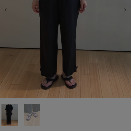
前の画像
次