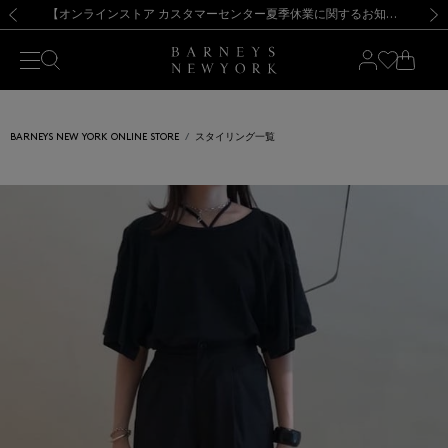
熊本県を中心とした地震の影響によるお荷物のお届けについて
【夏季休業に伴う出荷一時停止のお知らせ】(2026.8.7)
【夏季休業に伴う出荷一時停止のお知らせ】(2026.8.7)
【開催中】SUMMER SALEのご案内・ご注意事項
【オンラインストア カスタマーセンター夏季休業に関するお知らせ】（2026.8.7）
新規登録のお客様も対象！＜MY BARNEYS＞会員のお客様は11,000円（税込）以上のお買上げで常時送料無料！お買い物の際は会員登録を！
【夏季休業に伴う返品・交換承り一時停止のお知らせ】（2026.8.5）
新規登録のお客様も対象！＜MY BARNEYS＞会員のお客様は11,000円（税込）以上のお買上げで常時送料無料！お買い物の際は会員登録を！
前の画像
次の
BARNEYS NEW YORK ONLINE STORE
スタイリング一覧