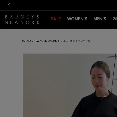
新規登録のお客様も対象！＜M
新規登録のお客様も対象！＜M
前の画像
SALE
WOMEN'S
MEN'S
G
BARNEYS NEW YORK ONLINE STORE
スタイリング一覧