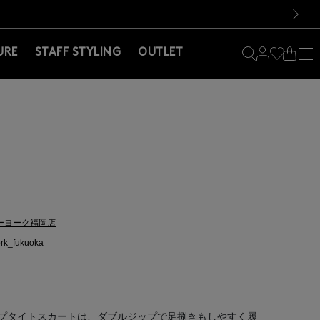
料！お買い物の際は会員登録を！
料！お買い物の際は会員登録を！
）
次の画像
URE
STAFF STYLING
OUTLET
ーヨーク福岡店
rk_fukuoka
プタイトスカートは、ダブルジップで足捌きもしやすく履