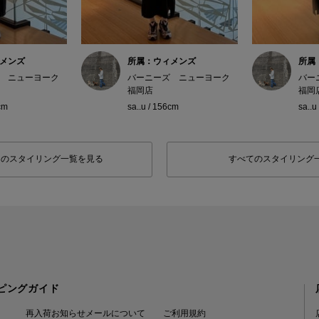
メンズ
所属：ウィメンズ
所属
 ニューヨーク
バーニーズ ニューヨーク
バー
福岡店
福岡
cm
sa..u / 156cm
sa..u
フのスタイリング一覧を見る
すべてのスタイリング
ピングガイド
再入荷お知らせメールについて
ご利用規約