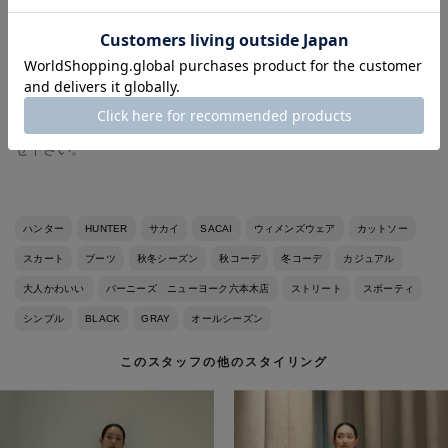
tops:SACAI（BLACK サイズ1）
skirt:SACAI （DARK GRAY サイズ1）
shoes:HUNTER（BLACK サイズ5 ）
bag: RIPANI
オンラインストアで取り扱っていない商品もお気軽にお問い合わ
せ下さい。
ハンター
HUNTER
サカイ
SACAI
ウィメンズウェア
カットソー
スカート
ブーツ
秋冬シーズン
秋コーデ
冬コーデ
カジュアル
大人かわいい
バーニーズ ニューヨーク六本木店
ストリート
スポーティ
シンプル
BLACK
GRAY
オールシーズン
このスタッフの他のスタイリング