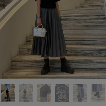
前の画像
次