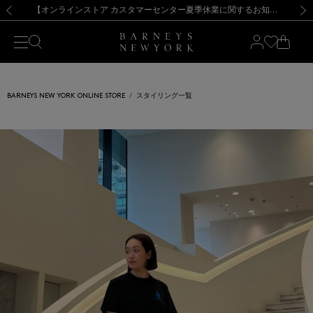
熊本県を中心とした地震の影響によるお荷物のお届けについて
【夏季休業に伴う出荷一時停止のお知らせ】(2026.8.7)
【夏季休業に伴う出荷一時停止のお知らせ】(2026.8.7)
【開催中】SUMMER SALEのご案内・ご注意事項
【オンラインストア カスタマーセンター夏季休業に関するお知らせ】（2026.8.7）
新規登録のお客様も対象！＜MY BARNEYS＞会員のお客様は11,000円（税込）以上のお買上げで常時送料無料！お買い物の際は会員登録を！
【夏季休業に伴う返品・交換承り一時停止のお知らせ】（2026.8.5）
新規登録のお客様も対象！＜MY BARNEYS＞会員のお客様は11,000円（税込）以上のお買上げで常時送料無料！お買い物の際は会員登録を！
前の画像
次の
BARNEYS NEW YORK ONLINE STORE
スタイリング一覧