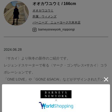
オオカワユウミ / 166cm
オオカワユウミ
所属：ウィメンズ
バーニーズ ニューヨーク六本木店
barneysnewyork_roppongi
2024.06.28
〈サカイ〉より秋冬の新作のご紹介です。
レジェンドスケーターで有る〈マーク・ゴンザレス×サカイ〉コラ
ボレーションです。
「ONE LOVE」や「GONZ &SACAI」などがデザインされたTシャ
ツをはじめ、サイドポケットのプリーツスカートも着回し抜群で
す。
【着用アイテム】