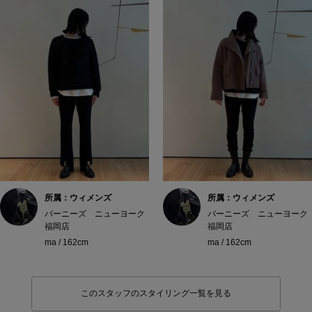
所属：ウィメンズ
所属：ウィメンズ
バーニーズ ニューヨーク
バーニーズ ニューヨーク
福岡店
福岡店
ma / 162cm
ma / 162cm
このスタッフのスタイリング一覧を見る