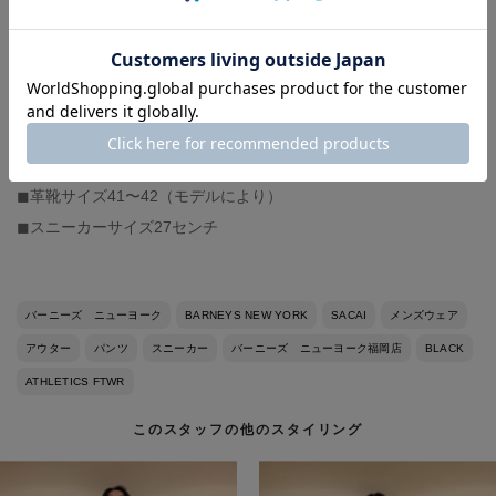
shoes : ATHLETICS FTWR (着用サイズ 42）
-スタッフ体型-
◼︎身長177センチ、体重71キロ
◼︎撫で肩
◼︎イタリアサイズ48（モデルにより）
◼︎革靴サイズ41〜42（モデルにより）
◼︎スニーカーサイズ27センチ
バーニーズ ニューヨーク
BARNEYS NEW YORK
SACAI
メンズウェア
アウター
パンツ
スニーカー
バーニーズ ニューヨーク福岡店
BLACK
ATHLETICS FTWR
このスタッフの他のスタイリング