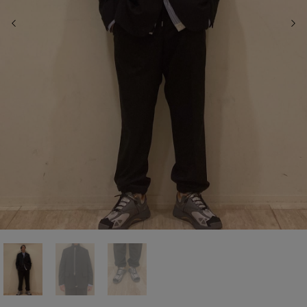
前の画像
次