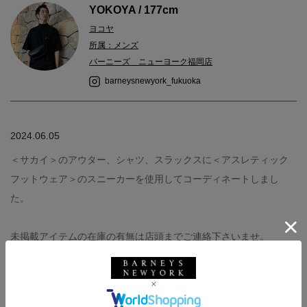
YOKOYA / 177cm
ヨコヤ
所属：メンズ
バーニーズ ニューヨーク福岡店
barneysnewyork_fukuoka
2024.06.05
＜サカイ＞のアウター、シャツ、スラックスに＜アスレティック
フットウェア＞のスニーカーを使用してコーディネートしまし
た。
未掲載アイテムの在庫の有無は店頭までご連絡下さいませ。
outer : SACAI （着用size 3）
shirt : SACAI （着用size 2）
pants : SACAI （着用size 3）