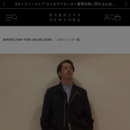
熊本県を中心とした地震の影響によるお荷物のお届けについて
【夏季休業に伴う出荷一時停止のお知らせ】(2026.8.7)
【夏季休業に伴う出荷一時停止のお知らせ】(2026.8.7)
【開催中】SUMMER SALEのご案内・ご注意事項
【オンラインストア カスタマーセンター夏季休業に関するお知らせ】（2026.8.7）
新規登録のお客様も対象！＜MY BARNEYS＞会員のお客様は11,000円（税込）以上のお買上げで常時送料無料！お買い物の際は会員登録を！
【夏季休業に伴う返品・交換承り一時停止のお知らせ】（2026.8.5）
新規登録のお客様も対象！＜MY BARNEYS＞会員のお客様は11,000円（税込）以上のお買上げで常時送料無料！お買い物の際は会員登録を！
前の画像
次の
BARNEYS NEW YORK ONLINE STORE
スタイリング一覧