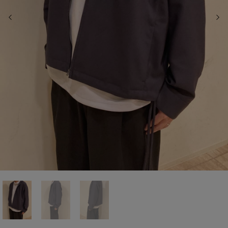
前の画像
次