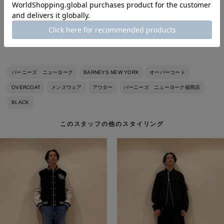
◼︎イタリアサイズ48（モデルにより）
◼︎革靴サイズ41〜42（モデルにより）
◼︎スニーカーサイズ27センチ
バーニーズ ニューヨーク
BARNEYS NEW YORK
オーバーコート
OVERCOAT
メンズウェア
アウター
バーニーズ ニューヨーク福岡店
BLACK
このスタッフの他のスタイリング