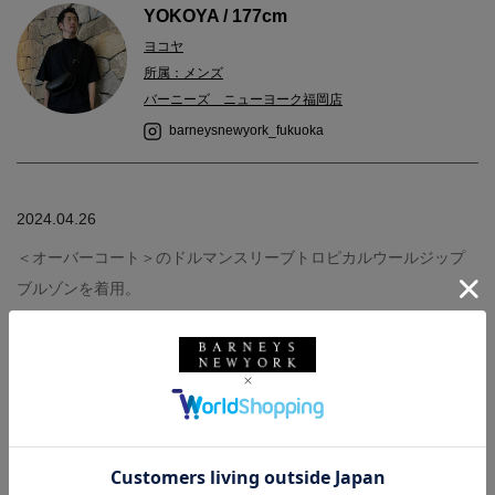
YOKOYA / 177cm
ヨコヤ
所属：メンズ
バーニーズ ニューヨーク福岡店
barneysnewyork_fukuoka
2024.04.26
＜オーバーコート＞のドルマンスリーブトロピカルウールジップ
ブルゾンを着用。
outer : OVERCOAT (着用size 2)
-スタッフ体型-
◼︎身長177センチ、体重71キロ
◼︎撫で肩