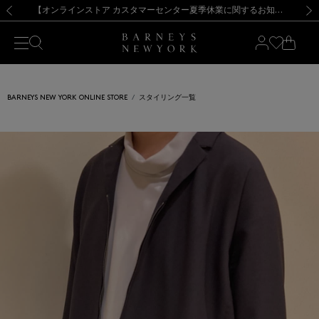
熊本県を中心とした地震の影響によるお荷物のお届けについて
【夏季休業に伴う出荷一時停止のお知らせ】(2026.8.7)
【夏季休業に伴う出荷一時停止のお知らせ】(2026.8.7)
【開催中】SUMMER SALEのご案内・ご注意事項
【オンラインストア カスタマーセンター夏季休業に関するお知らせ】（2026.8.7）
新規登録のお客様も対象！＜MY BARNEYS＞会員のお客様は11,000円（税込）以上のお買上げで常時送料無料！お買い物の際は会員登録を！
【夏季休業に伴う返品・交換承り一時停止のお知らせ】（2026.8.5）
新規登録のお客様も対象！＜MY BARNEYS＞会員のお客様は11,000円（税込）以上のお買上げで常時送料無料！お買い物の際は会員登録を！
前の画像
次の
BARNEYS NEW YORK ONLINE STORE
スタイリング一覧