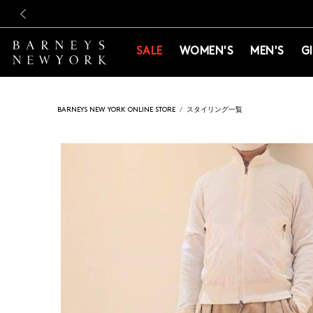
新規登録のお客様も対象！＜M
新規登録のお客様も対象！＜M
前の画像
SALE
WOMEN'S
MEN'S
G
BARNEYS NEW YORK ONLINE STORE
スタイリング一覧