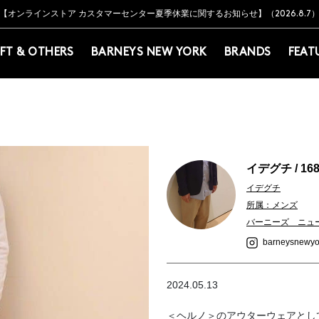
Y BARNEYS＞会員のお客様は11,000円（税込）以上のお買上げで常時送料無
Y BARNEYS＞会員のお客様は11,000円（税込）以上のお買上げで常時送料無
【オンラインストア カスタマーセンター夏季休業に関するお知らせ】（2026.8.7
【夏季休業に伴う返品・交換承り一時停止のお知らせ】（2026.8.5）
熊本県を中心とした地震の影響によるお荷物のお届けについて
【夏季休業に伴う出荷一時停止のお知らせ】(2026.8.7)
【夏季休業に伴う出荷一時停止のお知らせ】(2026.8.7)
【開催中】SUMMER SALEのご案内・ご注意事項
IFT & OTHERS
BARNEYS NEW YORK
BRANDS
FEAT
イデグチ / 16
イデグチ
所属：メンズ
バーニーズ ニュ
barneysnewyo
2024.05.13
＜ヘルノ＞のアウターウェアとし