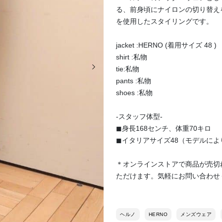
る、前身頃にナイロンの切り替え
を使用したスタイリングです。
jacket :HERNO (着用サイズ 48 )
shirt :私物
次の画像
tie:私物
pants :私物
shoes :私物
-スタッフ体型-
◼︎身長168センチ、体重70キロ
◼︎イタリアサイズ48（モデルによ
＊オンラインストアで商品が売切
ただけます。気軽にお問い合わせ
ヘルノ
HERNO
メンズウェア