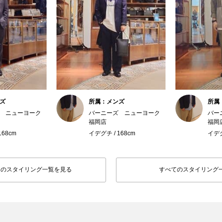
ズ
所属：メンズ
所属
 ニューヨーク
バーニーズ ニューヨーク
バー
福岡店
福岡
168cm
イデグチ / 168cm
イデグ
フのスタイリング一覧を見る
すべてのスタイリング