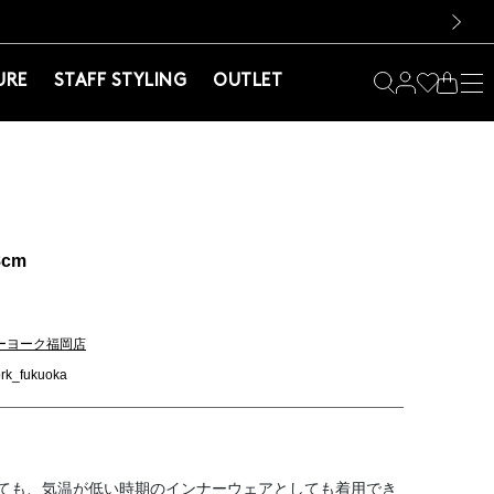
料！お買い物の際は会員登録を！
料！お買い物の際は会員登録を！
）
次の画像
URE
STAFF STYLING
OUTLET
8cm
ーヨーク福岡店
rk_fukuoka
ても、気温が低い時期のインナーウェアとしても着用でき