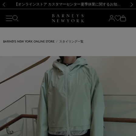
熊本県を中心とした地震の影響によるお荷物のお届けについて
【夏季休業に伴う出荷一時停止のお知らせ】(2026.8.7)
【夏季休業に伴う出荷一時停止のお知らせ】(2026.8.7)
【開催中】SUMMER SALEのご案内・ご注意事項
【オンラインストア カスタマーセンター夏季休業に関するお知らせ】（2026.8.7）
新規登録のお客様も対象！＜MY BARNEYS＞会員のお客様は11,000円（税込）以上のお買上げで常時送料無料！お買い物の際は会員登録を！
【夏季休業に伴う返品・交換承り一時停止のお知らせ】（2026.8.5）
新規登録のお客様も対象！＜MY BARNEYS＞会員のお客様は11,000円（税込）以上のお買上げで常時送料無料！お買い物の際は会員登録を！
前の画像
次の
BARNEYS NEW YORK ONLINE STORE
スタイリング一覧