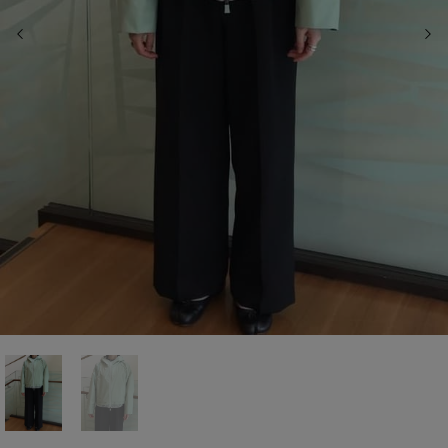
前の画像
次