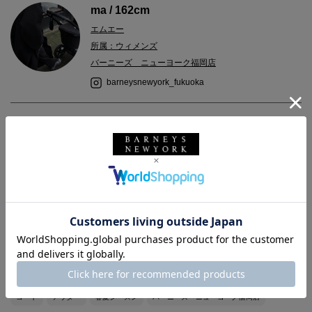
ma / 162cm
エムエー
所属：ウィメンズ
バーニーズ ニューヨーク福岡店
barneysnewyork_fukuoka
2024.04.26
〈ヘルノ〉よりアウターのご紹介です。
色がミントカラーなのでボトムやスカートにホワイトを持ってき
ても馴染みやすく、春夏らしいコーディネートがお楽しみいただ
けます。
バーニーズ ニューヨーク
BARNEYS NEW YORK
ウィメンズウェア
コート
アウター
春夏シーズン
バーニーズ ニューヨーク福岡店