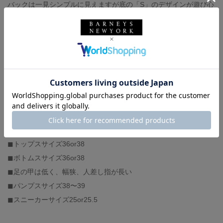
バックは一見シンプルに見えますが底の「S」のデザインが遊び心
があり持っていて気分が上がります◎
outer : サカイ（着用サイズ 1）
cutsaw : サカイ（着用サイズ 0）
bag : サカイ
-スタッフ体型-
◼︎身長163センチ
◼︎骨格ストレート
◼︎トップスサイズ36or38
◼︎ボトムスサイズ36or38
◼︎足の甲は低く、幅狭、人差し指が長い
◼︎パンプスサイズ38〜39
◼︎スニーカーサイズ25or25.5