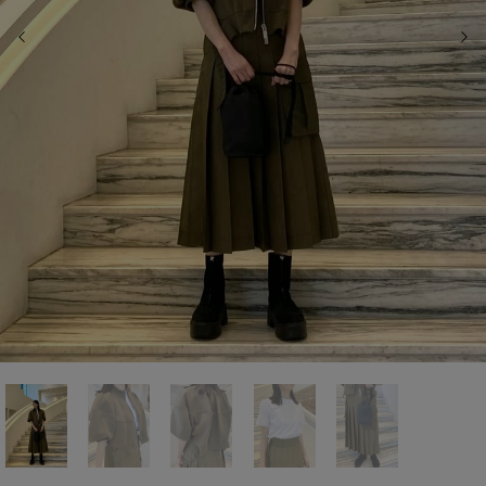
前の画像
次