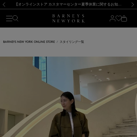
熊本県を中心とした地震の影響によるお荷物のお届けについて
【夏季休業に伴う出荷一時停止のお知らせ】(2026.8.7)
【夏季休業に伴う出荷一時停止のお知らせ】(2026.8.7)
【開催中】SUMMER SALEのご案内・ご注意事項
【オンラインストア カスタマーセンター夏季休業に関するお知らせ】（2026.8.7）
新規登録のお客様も対象！＜MY BARNEYS＞会員のお客様は11,000円（税込）以上のお買上げで常時送料無料！お買い物の際は会員登録を！
【夏季休業に伴う返品・交換承り一時停止のお知らせ】（2026.8.5）
新規登録のお客様も対象！＜MY BARNEYS＞会員のお客様は11,000円（税込）以上のお買上げで常時送料無料！お買い物の際は会員登録を！
前の画像
次の
BARNEYS NEW YORK ONLINE STORE
スタイリング一覧