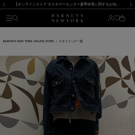
熊本県を中心とした地震の影響によるお荷物のお届けについて
【夏季休業に伴う出荷一時停止のお知らせ】(2026.8.7)
【夏季休業に伴う出荷一時停止のお知らせ】(2026.8.7)
【開催中】SUMMER SALEのご案内・ご注意事項
【オンラインストア カスタマーセンター夏季休業に関するお知らせ】（2026.8.7）
新規登録のお客様も対象！＜MY BARNEYS＞会員のお客様は11,000円（税込）以上のお買上げで常時送料無料！お買い物の際は会員登録を！
【夏季休業に伴う返品・交換承り一時停止のお知らせ】（2026.8.5）
新規登録のお客様も対象！＜MY BARNEYS＞会員のお客様は11,000円（税込）以上のお買上げで常時送料無料！お買い物の際は会員登録を！
前の画像
次の
BARNEYS NEW YORK ONLINE STORE
スタイリング一覧