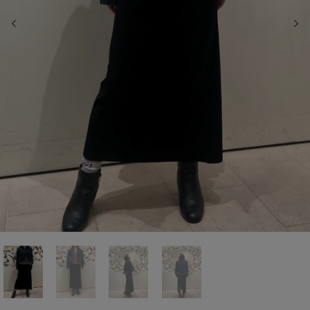
前の画像
次