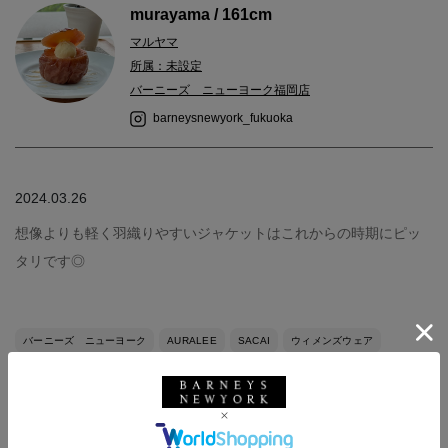
murayama / 161cm
マルヤマ
所属：未設定
バーニーズ ニューヨーク福岡店
barneysnewyork_fukuoka
2024.03.26
想像よりも軽く羽織りやすいジャケットはこれからの時期にピッ
タリです◎
バーニーズ ニューヨーク
AURALEE
SACAI
ウィメンズウェア
春夏シーズン
秋冬シーズン
春コーデ
夏コーデ
秋コーデ
冬コーデ
骨格ストレート
イエローベース＿春
カジュアル
バーニーズ ニューヨーク福岡店
161-165cm
オールシーズン