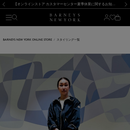
熊本県を中心とした地震の影響によるお荷物のお届けについて
【夏季休業に伴う出荷一時停止のお知らせ】(2026.8.7)
【夏季休業に伴う出荷一時停止のお知らせ】(2026.8.7)
【開催中】SUMMER SALEのご案内・ご注意事項
【オンラインストア カスタマーセンター夏季休業に関するお知らせ】（2026.8.7）
新規登録のお客様も対象！＜MY BARNEYS＞会員のお客様は11,000円（税込）以上のお買上げで常時送料無料！お買い物の際は会員登録を！
【夏季休業に伴う返品・交換承り一時停止のお知らせ】（2026.8.5）
新規登録のお客様も対象！＜MY BARNEYS＞会員のお客様は11,000円（税込）以上のお買上げで常時送料無料！お買い物の際は会員登録を！
前の画像
次の
BARNEYS NEW YORK ONLINE STORE
スタイリング一覧