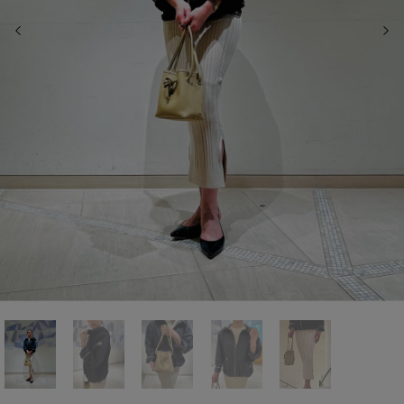
前の画像
次