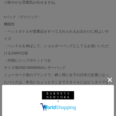
り軽やかな雰囲気が出せますね。
▪️バック〈ヴァジック〉
機能性
・ペットボトルや貴重品をすべて入れられるお出かけに程よいサ
イズ
・ハンドルを伸ばして、ショルダーバッグとしてもお使いいただ
ける2WAY仕様
・内側にジップポケットつき
サイズ/BOND MINIMINI/レザーバッグ
ニューヨーク発のブランドで、瞬く間に女子の日常の定番になっ
たバックは、本当にちょっとそこまでスタイルにはピッタリです
ね。
▪️スカート▪️インナーニット＜バーニーズ ニューヨーク＞
機能性/手洗い可能、ウエストゴム、スカート裏地あり