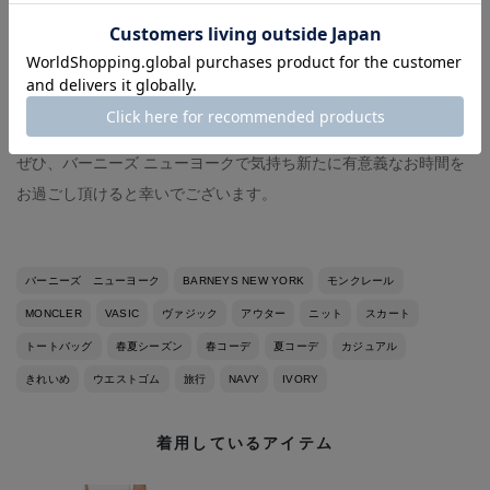
ランダムなリブがカジュアルさもありながら、女性らしいライン
を引き立ててくれるお品ですね。
足元はもちろんスニーカーでも◎
春ももうそこまでですね。
ぜひ、バーニーズ ニューヨークで気持ち新たに有意義なお時間を
お過ごし頂けると幸いでございます。
バーニーズ ニューヨーク
BARNEYS NEW YORK
モンクレール
MONCLER
VASIC
ヴァジック
アウター
ニット
スカート
トートバッグ
春夏シーズン
春コーデ
夏コーデ
カジュアル
きれいめ
ウエストゴム
旅行
NAVY
IVORY
着用しているアイテム