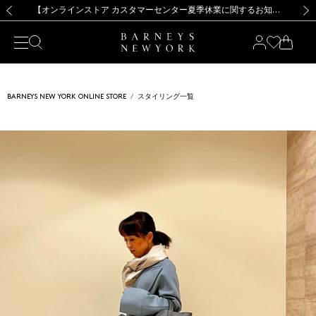
熊本県を中心とした地震の影響によるお荷物のお届けについて
【夏季休業に伴う出荷一時停止のお知らせ】(2026.8.7)
【夏季休業に伴う出荷一時停止のお知らせ】(2026.8.7)
【開催中】SUMMER SALEのご案内・ご注意事項
【オンラインストア カスタマーセンター夏季休業に関するお知らせ】（2026.8.7）
新規登録のお客様も対象！＜MY BARNEYS＞会員のお客様は11,000円（税込）以上のお買上げで常時送料無料！お買い物の際は会員登録を！
【夏季休業に伴う返品・交換承り一時停止のお知らせ】（2026.8.5）
新規登録のお客様も対象！＜MY BARNEYS＞会員のお客様は11,000円（税込）以上のお買上げで常時送料無料！お買い物の際は会員登録を！
前の画像
次の
BARNEYS NEW YORK ONLINE STORE
スタイリング一覧