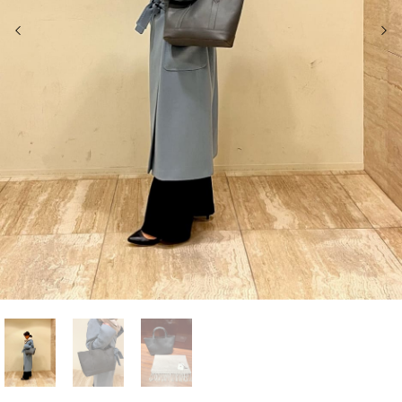
前の画像
次