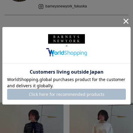
barneysnewyork_fukuoka
2023.11.06
デザイン性のあるキルティングジャケットは着膨れし過ぎず、羽
織るだけでオシャレ感をアップできる1着です。
ウィメンズウェア
ジャケット
秋冬シーズン
バーニーズ ニューヨーク福岡店
ガニー
このスタッフの他のスタイリング