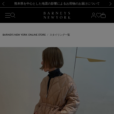
熊本県を中心とした地震の影響によるお荷物のお届けについて
【開催中】SUMMER SALEのご案内・ご注意事項
新規登録のお客様も対象！＜MY BARNEYS＞会員のお客様は11,000円（税込）以上のお買上げで常時送料無料！お買い物の際は会員登録を！
【夏季休業に伴う返品・交換承り一時停止のお知らせ】（2026.8.5）
新規登録のお客様も対象！＜MY BARNEYS＞会員のお客様は11,000円（税込）以上のお買上げで常時送料無料！お買い物の際は会員登録を！
【夏季休業に伴う返品・交換承り一時停止のお知らせ】（2026.8.5）
前の画像
次の
BARNEYS NEW YORK ONLINE STORE
スタイリング一覧