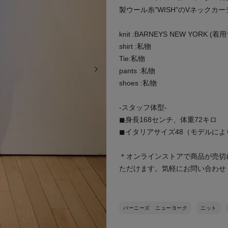
製ウール糸"WISH"のVネック
knit :BARNEYS NEW YORK (着
shirt :私物
Tie:私物
次の画像
pants :私物
shoes :私物
-スタッフ体型-
◼︎身長168センチ、体重72キロ
◼︎イタリアサイズ48（モデルによ
＊オンラインストアで商品が売切
ただけます。気軽にお問い合わせ
バーニーズ ニューヨーク
ニット