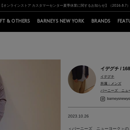
Y BARNEYS＞会員のお客様は11,000円（税込）以上のお買上げで常時送料無
Y BARNEYS＞会員のお客様は11,000円（税込）以上のお買上げで常時送料無
【オンラインストア カスタマーセンター夏季休業に関するお知らせ】（2026.8.7
【夏季休業に伴う返品・交換承り一時停止のお知らせ】（2026.8.5）
熊本県を中心とした地震の影響によるお荷物のお届けについて
【夏季休業に伴う出荷一時停止のお知らせ】(2026.8.7)
【夏季休業に伴う出荷一時停止のお知らせ】(2026.8.7)
【開催中】SUMMER SALEのご案内・ご注意事項
IFT & OTHERS
BARNEYS NEW YORK
BRANDS
FEAT
イデグチ / 16
イデグチ
所属：メンズ
バーニーズ ニュ
barneysnewyo
2023.10.26
＜バーニーズ ニューヨーク＞の