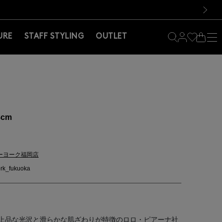
料！お買い物の際は会員登録を！
料！お買い物の際は会員登録を！
）
次の画像
URE
STAFF STYLING
OUTLET
8cm
ーヨーク福岡店
rk_fukuoka
上品な光沢と滑らかな肌ざわりが特徴のロロ・ピアーナ社