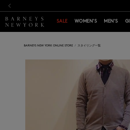
新規登録のお客様も対象！＜M
新規登録のお客様も対象！＜M
前の画像
SALE
WOMEN'S
MEN'S
G
BARNEYS NEW YORK ONLINE STORE
スタイリング一覧