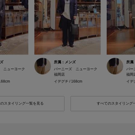
ズ
所属：メンズ
所属
 ニューヨーク
バーニーズ ニューヨーク
バー
福岡店
福岡
168cm
イデグチ / 168cm
イデグ
フのスタイリング一覧を見る
すべてのスタイリング