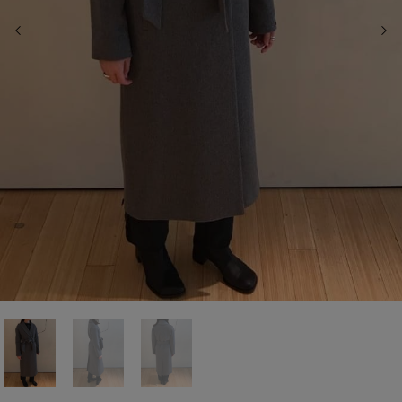
前の画像
次