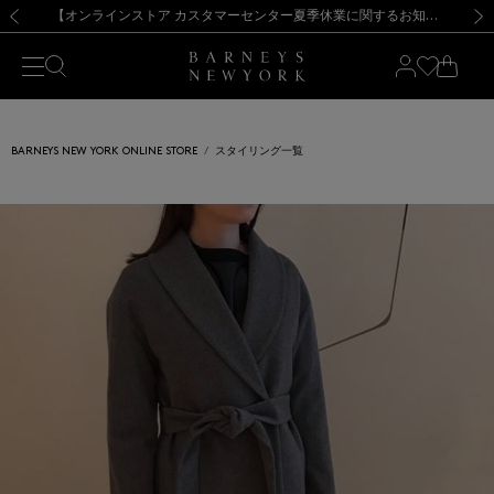
熊本県を中心とした地震の影響によるお荷物のお届けについて
【夏季休業に伴う出荷一時停止のお知らせ】(2026.8.7)
【夏季休業に伴う出荷一時停止のお知らせ】(2026.8.7)
【開催中】SUMMER SALEのご案内・ご注意事項
【オンラインストア カスタマーセンター夏季休業に関するお知らせ】（2026.8.7）
新規登録のお客様も対象！＜MY BARNEYS＞会員のお客様は11,000円（税込）以上のお買上げで常時送料無料！お買い物の際は会員登録を！
【夏季休業に伴う返品・交換承り一時停止のお知らせ】（2026.8.5）
新規登録のお客様も対象！＜MY BARNEYS＞会員のお客様は11,000円（税込）以上のお買上げで常時送料無料！お買い物の際は会員登録を！
前の画像
次の
BARNEYS NEW YORK ONLINE STORE
スタイリング一覧