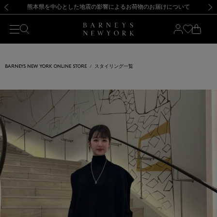
熊本県を中心とした地震の影響によるお荷物のお届けについて
【開催中】SUMMER SALEのご案内・ご注意事項
新規登録のお客様も対象！＜MY BARNEYS＞会員のお客様は11,000円（税込）以上のお買上げで常時送料無料！お買い物の際は会員登録を！
【夏季休業に伴う返品・交換承り一時停止のお知らせ】（2026.8.5）
新規登録のお客様も対象！＜MY BARNEYS＞会員のお客様は11,000円（税込）以上のお買上げで常時送料無料！お買い物の際は会員登録を！
【夏季休業に伴う返品・交換承り一時停止のお知らせ】（2026.8.5）
前の画像
次の
BARNEYS NEW YORK ONLINE STORE
スタイリング一覧