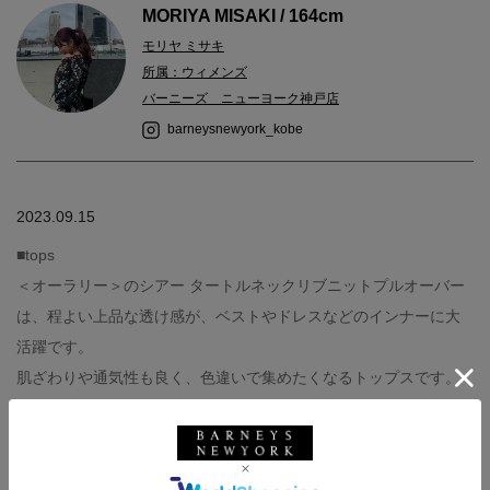
MORIYA MISAKI / 164cm
モリヤ ミサキ
所属：ウィメンズ
バーニーズ ニューヨーク神戸店
barneysnewyork_kobe
2023.09.15
■tops
＜オーラリー＞のシアー タートルネックリブニットプルオーバー
は、程よい上品な透け感が、ベストやドレスなどのインナーに大
活躍です。
肌ざわりや通気性も良く、色違いで集めたくなるトップスです。
■shoes
＜ガニー＞のポインテッドトゥバックスリングシューズは、どん