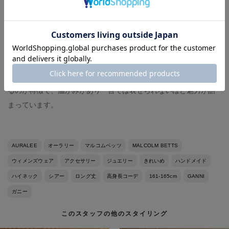
なスタイリングにも自然に馴染み、足元のオシャレが楽しめま
す。
何もよりも履き心地の良さがお気に入りです。
■jewelry
＜マルコム ベッツ＞のジュエリーは、ハンドメイドで作られてい
るのが特徴で、温かみがあり一言では表せられないほど魅力が詰
まっています。
AURALEE
オーラリー
マルコムベッツ
MALCOLM BETTS
ウィメンズウェア
アクセサリー
ジュエリー
きれいめ
ハンドメイド
ハイネック
シアー
ロング丈
高身長コーデ
161-165cm
GANNI
ガニー
このスタッフの他のスタイリング