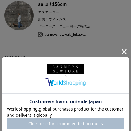
sa..u / 156cm
エスエーユー
所属：ウィメンズ
バーニーズ ニューヨーク福岡店
barneysnewyork_fukuoka
2023.09.13
tops:BARNEYSNEW YORK size:F
skirt:BARNEYSNEW YORK size:36
ボリュームのある着丈の長いスカートに、着丈の短いシャツが合
わせやすく、着まわしやすいアイテムです。
バーニーズ ニューヨーク
ウィメンズウェア
ブラウス
スカート