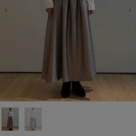
前の画像
次