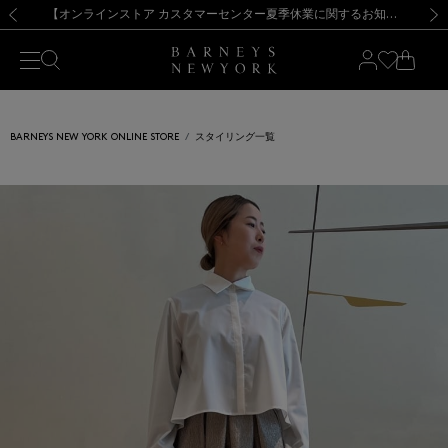
熊本県を中心とした地震の影響によるお荷物のお届けについて
【夏季休業に伴う出荷一時停止のお知らせ】(2026.8.7)
【夏季休業に伴う出荷一時停止のお知らせ】(2026.8.7)
【開催中】SUMMER SALEのご案内・ご注意事項
【オンラインストア カスタマーセンター夏季休業に関するお知らせ】（2026.8.7）
新規登録のお客様も対象！＜MY BARNEYS＞会員のお客様は11,000円（税込）以上のお買上げで常時送料無料！お買い物の際は会員登録を！
【夏季休業に伴う返品・交換承り一時停止のお知らせ】（2026.8.5）
新規登録のお客様も対象！＜MY BARNEYS＞会員のお客様は11,000円（税込）以上のお買上げで常時送料無料！お買い物の際は会員登録を！
前の画像
次の
BARNEYS NEW YORK ONLINE STORE
スタイリング一覧