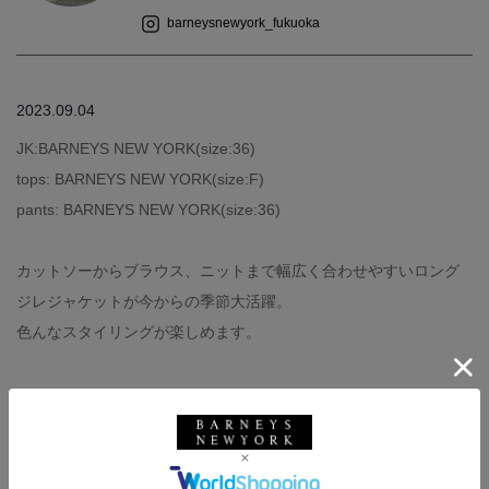
barneysnewyork_fukuoka
2023.09.04
JK:BARNEYS NEW YORK(size:36)
tops: BARNEYS NEW YORK(size:F)
pants: BARNEYS NEW YORK(size:36)
カットソーからブラウス、ニットまで幅広く合わせやすいロング
ジレジャケットが今からの季節大活躍。
色んなスタイリングが楽しめます。
バーニーズ ニューヨーク
ウィメンズウェア
秋冬シーズン
秋コーデ
冬コーデ
きれいめ
大人かわいい
ウォッシャブル
バーニーズ ニューヨーク福岡店
156-160cm
BLACK