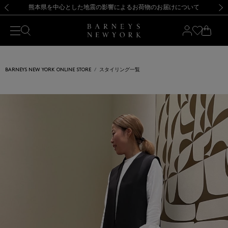
熊本県を中心とした地震の影響によるお荷物のお届けについて
【開催中】SUMMER SALEのご案内・ご注意事項
新規登録のお客様も対象！＜MY BARNEYS＞会員のお客様は11,000円（税込）以上のお買上げで常時送料無料！お買い物の際は会員登録を！
【夏季休業に伴う返品・交換承り一時停止のお知らせ】（2026.8.5）
新規登録のお客様も対象！＜MY BARNEYS＞会員のお客様は11,000円（税込）以上のお買上げで常時送料無料！お買い物の際は会員登録を！
【夏季休業に伴う返品・交換承り一時停止のお知らせ】（2026.8.5）
前の画像
次の
BARNEYS NEW YORK ONLINE STORE
スタイリング一覧