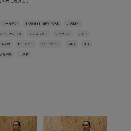
（大きめに履きます）
オールデン
BARNEYS NEW YORK
LARDINI
ルイジ ボレッリ
メンズウェア
ジャケット
シャツ
革小物
ローファー
スリップオン
ベルト
タイ
ク福岡店
千鳥柄