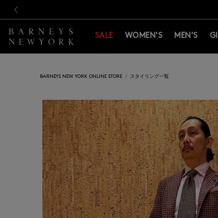
新規登録のお客様も対象！＜M
新規登録のお客様も対象！＜M
前の画像
SALE
WOMEN'S
MEN'S
G
BARNEYS NEW YORK ONLINE STORE
スタイリング一覧