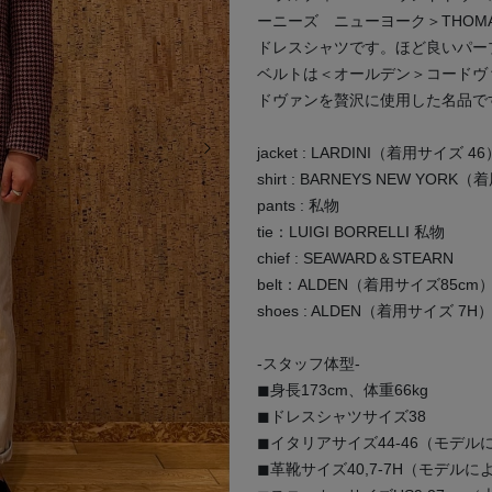
ーニーズ ニューヨーク＞THOM
ドレスシャツです。ほど良いパー
ベルトは＜オールデン＞コードヴ
ドヴァンを贅沢に使用した名品で
次の画像
jacket : LARDINI（着用サイズ 46
shirt : BARNEYS NEW YOR
pants : 私物
tie：LUIGI BORRELLI 私物
chief : SEAWARD＆STEARN
belt：ALDEN（着用サイズ85cm
shoes : ALDEN（着用サイズ 7H
-スタッフ体型-
◼︎身長173cm、体重66kg
◼︎ドレスシャツサイズ38
◼︎イタリアサイズ44-46（モデル
◼︎革靴サイズ40,7-7H（モデルに