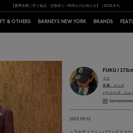
Y BARNEYS＞会員のお客様は11,000円（税込）以上のお買上げで常時送料無
Y BARNEYS＞会員のお客様は11,000円（税込）以上のお買上げで常時送料無
【オンラインストア カスタマーセンター夏季休業に関するお知らせ】（2026.8.7
【夏季休業に伴う返品・交換承り一時停止のお知らせ】（2026.8.5）
熊本県を中心とした地震の影響によるお荷物のお届けについて
【夏季休業に伴う出荷一時停止のお知らせ】(2026.8.7)
【夏季休業に伴う出荷一時停止のお知らせ】(2026.8.7)
【開催中】SUMMER SALEのご案内・ご注意事項
IFT & OTHERS
BARNEYS NEW YORK
BRANDS
FEAT
FUKU / 173c
フク
所属：メンズ
バーニーズ ニュ
barneysnewyo
2023.09.01
＜ラルディーニ＞ハウンドトゥー