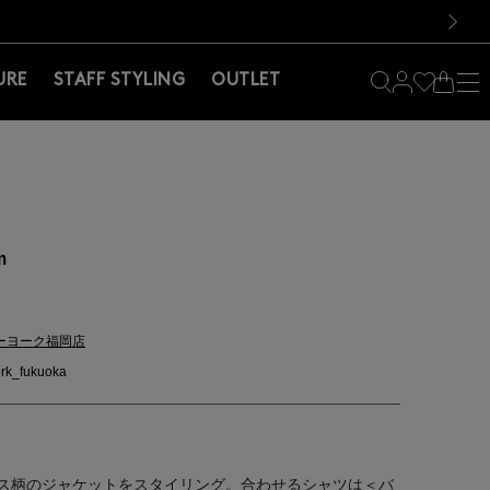
料！お買い物の際は会員登録を！
料！お買い物の際は会員登録を！
）
次の画像
URE
STAFF STYLING
OUTLET
m
ーヨーク福岡店
rk_fukuoka
ス柄のジャケットをスタイリング。合わせるシャツは＜バ