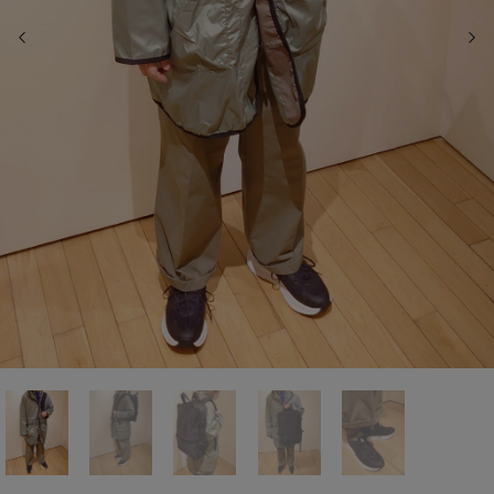
前の画像
次