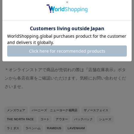
shirt :私物
Tie:私物
pants :私物
-スタッフ体型-
◼︎身長168センチ、体重72キロ
◼︎イタリアサイズ48（モデルにより）
＊オンラインストアで商品が売切れの際は『店舗在庫表示』ボタ
ンから各店在庫をご確認いただけます。気軽にお問い合わせくだ
さいませ。
メンズウェア
バーニーズ ニューヨーク福岡店
ザノースフェイス
THE NORTH FACE
コート
アウター
バックパック
シューズ
ラミダス
ラベンハム
RAMIDUS
LAVENHAM