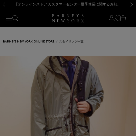
熊本県を中心とした地震の影響によるお荷物のお届けについて
【夏季休業に伴う出荷一時停止のお知らせ】(2026.8.7)
【夏季休業に伴う出荷一時停止のお知らせ】(2026.8.7)
【開催中】SUMMER SALEのご案内・ご注意事項
【オンラインストア カスタマーセンター夏季休業に関するお知らせ】（2026.8.7）
新規登録のお客様も対象！＜MY BARNEYS＞会員のお客様は11,000円（税込）以上のお買上げで常時送料無料！お買い物の際は会員登録を！
【夏季休業に伴う返品・交換承り一時停止のお知らせ】（2026.8.5）
新規登録のお客様も対象！＜MY BARNEYS＞会員のお客様は11,000円（税込）以上のお買上げで常時送料無料！お買い物の際は会員登録を！
前の画像
次の
BARNEYS NEW YORK ONLINE STORE
スタイリング一覧