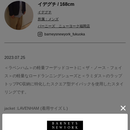
イデグチ / 168cm
イデグチ
所属：メンズ
バーニーズ ニューヨーク福岡店
barneysnewyork_fukuoka
2023.07.25
＜ラベンハム＞の軽量フーデッドコートに＜ザ・ノース・フェイ
ス＞の軽量なロードランニングシューズと＜ラミダス＞のラップ
トップPC収納に特化したスクエア型デイパックを使用したスタイ
リングです。
jacket :LAVENHAM (着用サイズ L )
shoes :THE NORTH FACE (着用サイズ 26cm )
bag :RAMIDUS