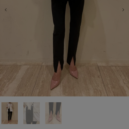
前の画像
次