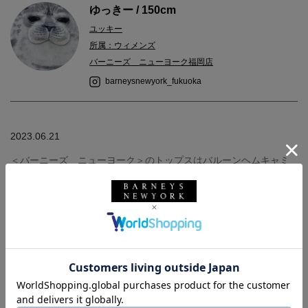
ゆっきー / 150cm
ユッキー
所属：ウィメンズ
バーニーズ ニューヨーク福岡店
barneysnewyork_fukuoka
2023.06.21
＜バーニーズ ニューヨーク＞のトップスはバルーンヘムキャミ
ソールとクロップ丈のトップスがセットになっております。3WAY
で着用出来るアレンジがしやすいアイテムです◎
パンツは冷却機能のあるストレッチの効いた裾前スリットのデザ
イン。
足元にはスッキリ見えるシルエットはパンプスでシャープにスタ
イリングしました。