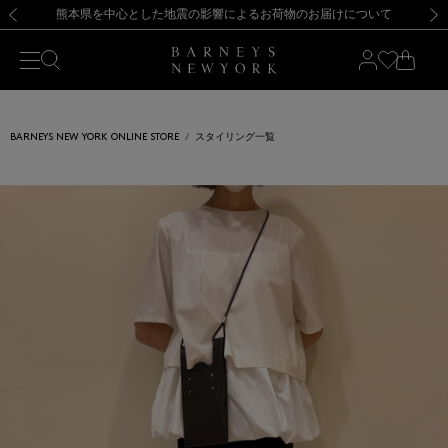
熊本県を中心とした地震の影響によるお荷物のお届けについて
【開催中】SUMMER SALEのご案内・ご注意事項
新規登録のお客様も対象！＜MY BARNEYS＞会員のお客様は11,000円（税込）以上のお買上げで常時送料無料！お買い物の際は会員登録を！
【夏季休業に伴う返品・交換承り一時停止のお知らせ】（2026.8.5）
新規登録のお客様も対象！＜MY BARNEYS＞会員のお客様は11,000円（税込）以上のお買上げで常時送料無料！お買い物の際は会員登録を！
【夏季休業に伴う返品・交換承り一時停止のお知らせ】（2026.8.5）
前の画像
次の
BARNEYS NEW YORK ONLINE STORE
スタイリング一覧