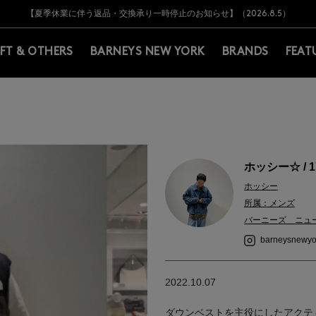
Y BARNEYS＞会員のお客様は11,000円（税込）以上のお買上げで常時送料無
Y BARNEYS＞会員のお客様は11,000円（税込）以上のお買上げで常時送料無
【オンラインストア カスタマーセンター夏季休業に関するお知らせ】（2026.8.7
【夏季休業に伴う返品・交換承り一時停止のお知らせ】（2026.8.5）
熊本県を中心とした地震の影響によるお荷物のお届けについて
【夏季休業に伴う出荷一時停止のお知らせ】(2026.8.7)
【夏季休業に伴う出荷一時停止のお知らせ】(2026.8.7)
【開催中】SUMMER SALEのご案内・ご注意事項
IFT & OTHERS
BARNEYS NEW YORK
BRANDS
FEAT
ホッシー☆ / 1
ホッシー
所属：メンズ
バーニーズ ニュ
barneysnewyo
2022.10.07
ダウンベストを主役にしたアクテ