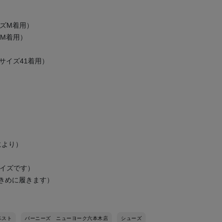
（サイズM着用）
サイズM着用）
RK（サイズ41着用）
により）
サイズです）
大きめに履きます）
ベスト
バーニーズ ニューヨーク六本木店
シューズ