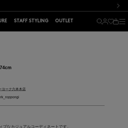
料！お買い物の際は会員登録を！
料！お買い物の際は会員登録を！
）
次の画像
URE
STAFF STYLING
OUTLET
74cm
ーヨーク六本木店
rk_roppongi
ィブなカジュアルコーディネートです。