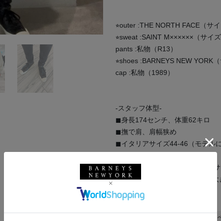
⭐︎outer :THE NORTH FACE
⭐︎sweat :SAINT M××××××（
pants :私物（R13）
⭐︎shoes :BARNEYS NEW YO
cap :私物（1989）
-スタッフ体型-
◼︎身長174センチ、体重62キロ
◼︎撫で肩、肩幅狭め
◼︎イタリアサイズ44-46（モデル
◼︎足の甲は低く、幅狭
◼︎革靴サイズ40,UK6（ジャスト
◼︎スニーカーサイズ27センチ（
アウトドア
THE NORTH FACE