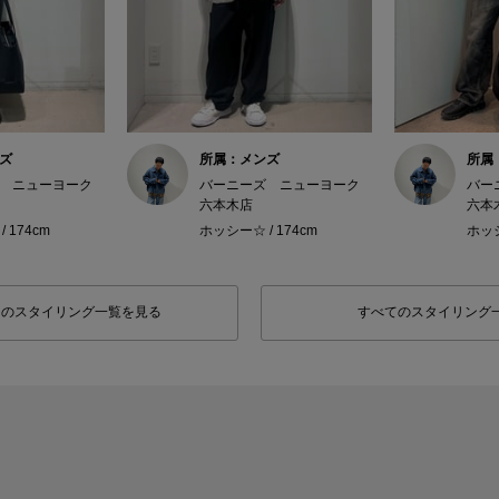
ズ
所属：メンズ
所属
 ニューヨーク
バーニーズ ニューヨーク
バー
六本木店
六本
 174cm
ホッシー☆ / 174cm
ホッシ
フのスタイリング一覧を見る
すべてのスタイリング