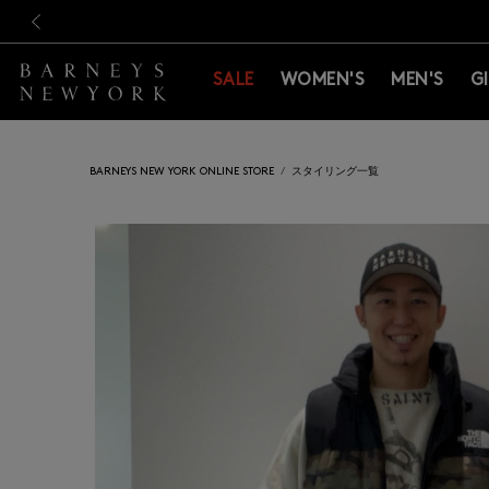
新規登録のお客様も対象！＜M
新規登録のお客様も対象！＜M
前の画像
SALE
WOMEN'S
MEN'S
G
BARNEYS NEW YORK ONLINE STORE
スタイリング一覧