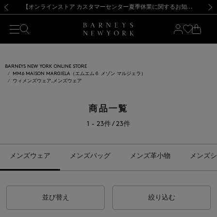
熊本県を中心とした地震の影響によるお荷物のお届けについて
【夏季休業に伴う出荷一時停止のお知らせ】(2026.8.7)
【夏季休業に伴う出荷一時停止のお知らせ】(2026.8.7)
【開催中】SUMMER SALEのご案内・ご注意事項
【オンラインストア カスタマーセンター夏季休業に関するお知らせ】（2026.8.7）
新規登録のお客様も対象！＜MY BARNEYS＞会員のお客様は11,000円（税込）以上のお買上げで常時送料無料！お買い物の際は会員登録を！
【夏季休業に伴う返品・交換承り一時停止のお知らせ】（2026.8.5）
新規登録のお客様も対象！＜MY BARNEYS＞会員のお客様は11,000円（税込）以上のお買上げで常時送料無料！お買い物の際は会員登録を！
前の画像
次の
BARNEYS NEW YORK ONLINE STORE
MM6 MAISON MARGIELA（エムエム６ メゾン マルジェラ）
ウィメンズウェア,メンズウェア
商品一覧
1 - 23件 / 23件
メンズウェア
メンズバッグ
メンズ革小物
メンズシ
並び替え
絞り込む