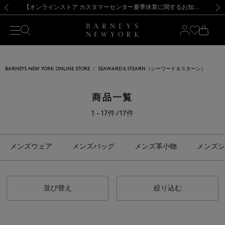
熊本県を中心とした地震の影響によるお荷物のお届けについて
【夏季休業に伴う出荷一時停止のお知らせ】(2026.8.7)
【夏季休業に伴う出荷一時停止のお知らせ】(2026.8.7)
【開催中】SUMMER SALEのご案内・ご注意事項
【オンラインストア カスタマーセンター夏季休業に関するお知らせ】（2026.8.7）
新規登録のお客様も対象！＜MY BARNEYS＞会員のお客様は11,000円（税込）以上のお買上げで常時送料無料！お買い物の際は会員登録を！
【夏季休業に伴う返品・交換承り一時停止のお知らせ】（2026.8.5）
新規登録のお客様も対象！＜MY BARNEYS＞会員のお客様は11,000円（税込）以上のお買上げで常時送料無料！お買い物の際は会員登録を！
前の画像
次の
BARNEYS NEW YORK ONLINE STORE
SEAWARD＆STEARN（シーワード＆スターン）
商品一覧
1 - 17件 / 17件
メンズウェア
メンズバッグ
メンズ革小物
メンズシ
並び替え
絞り込む