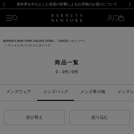
熊本県を中心とした地震の影響によるお荷物のお届けについて
【開催中】SUMMER SALEのご案内・ご注意事項
新規登録のお客様も対象！＜MY BARNEYS＞会員のお客様は11,000円（税込）以上のお買上げで常時送料無料！お買い物の際は会員登録を！
【夏季休業に伴う返品・交換承り一時停止のお知らせ】（2026.8.5）
新規登録のお客様も対象！＜MY BARNEYS＞会員のお客様は11,000円（税込）以上のお買上げで常時送料無料！お買い物の際は会員登録を！
【夏季休業に伴う返品・交換承り一時停止のお知らせ】（2026.8.5）
前の画像
次の
BARNEYS NEW YORK ONLINE STORE
KENZO（ケンゾー）
ウィメンズバッグ,メンズバッグ
商品一覧
0 - 0件 / 0件
メンズウェア
メンズバッグ
メンズ革小物
メンズシ
並び替え
絞り込む