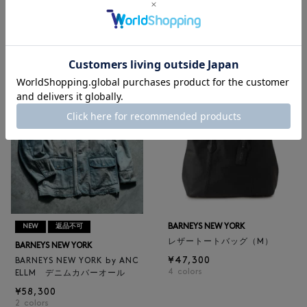
BARNEYS NEW YORK
BARNEYS NEW YORK
BARNEYS NEW YORK by ANC
ロゴ入りPVC保冷トートバッ
ELLM ホースレザーブルゾン
グ／ドット柄
¥165,000
¥6,600
BARNEYS NEW YORK
NEW
返品不可
レザートートバッグ（M）
BARNEYS NEW YORK
¥47,300
BARNEYS NEW YORK by ANC
4
colors
ELLM デニムカバーオール
¥58,300
2
colors