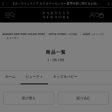
熊本県を中心とした地震の影響によるお荷物のお届けについて
【夏季休業に伴う出荷一時停止のお知らせ】(2026.8.7)
【夏季休業に伴う出荷一時停止のお知らせ】(2026.8.7)
【開催中】SUMMER SALEのご案内・ご注意事項
【オンラインストア カスタマーセンター夏季休業に関するお知らせ】（2026.8.7）
新規登録のお客様も対象！＜MY BARNEYS＞会員のお客様は11,000円（税込）以上のお買上げで常時送料無料！お買い物の際は会員登録を！
【夏季休業に伴う返品・交換承り一時停止のお知らせ】（2026.8.5）
新規登録のお客様も対象！＜MY BARNEYS＞会員のお客様は11,000円（税込）以上のお買上げで常時送料無料！お買い物の際は会員登録を！
前の画像
次の
BARNEYS NEW YORK ONLINE STORE
GIFT & OTHERS（その他）
AESOP（イソップ）
ビューティ
商品一覧
1 - 1件 / 1件
ホーム
ビューティ
キッズ＆ベビー
並び替え
絞り込む