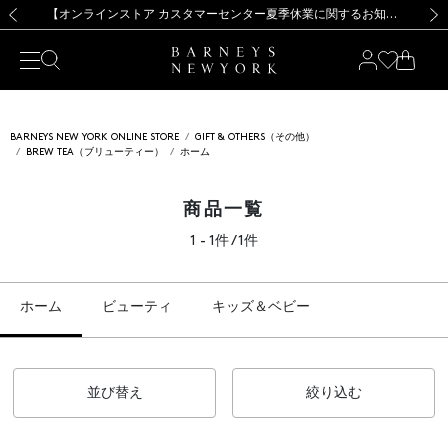
熊本県を中心とした地震の影響によるお荷物のお届けについて
【夏季休業に伴う出荷一時停止のお知らせ】(2026.8.7)
【夏季休業に伴う出荷一時停止のお知らせ】(2026.8.7)
【開催中】SUMMER SALEのご案内・ご注意事項
【オンラインストア カスタマーセンター夏季休業に関するお知らせ】（2026.8.7）
新規登録のお客様も対象！＜MY BARNEYS＞会員のお客様は11,000円（税込）以上のお買上げで常時送料無料！お買い物の際は会員登録を！
【夏季休業に伴う返品・交換承り一時停止のお知らせ】（2026.8.5）
新規登録のお客様も対象！＜MY BARNEYS＞会員のお客様は11,000円（税込）以上のお買上げで常時送料無料！お買い物の際は会員登録を！
前の画像
次の
BARNEYS NEW YORK ONLINE STORE
GIFT & OTHERS（その他）
BREW TEA（ブリューティー）
ホーム
商品一覧
1 - 1件 / 1件
ホーム
ビューティ
キッズ＆ベビー
並び替え
絞り込む