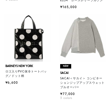
ELLM ホースレザーブルゾン
¥165,000
BARNEYS NEW YORK
NEW
ロゴ入りPVC保冷トートバッ
SACAI
グ／ドット柄
SACAI＜サカイ＞ コンビネー
¥6,600
ションジップアップスウェット
プルオーバー
¥77,000
3
colors