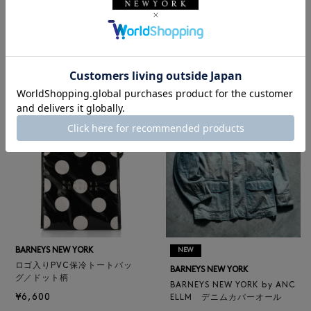
BARNEYS NEW YORK
NEW
レザートートバッグ（M）
BARNEYS NEW YORK
¥47,300
BARNEYS NEW YORK by ANC
4
colors
ELLM ホースレザーブルゾン
¥165,000
BARNEYS NEW YORK
NEW
ロゴ入りPVC保冷トートバッ
BARNEYS NEW YORK
グ／ドット柄
BARNEYS NEW YORK by ANC
¥6,600
ELLM デニムカバーオール