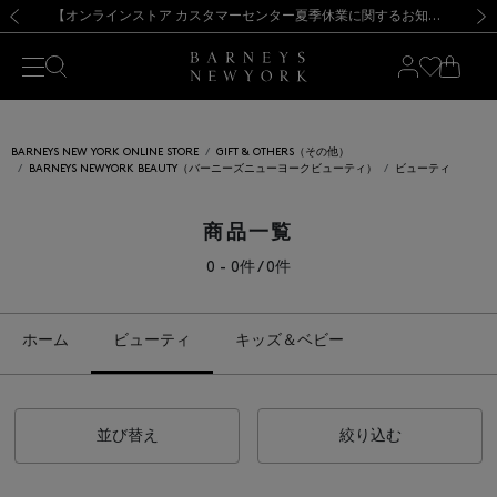
熊本県を中心とした地震の影響によるお荷物のお届けについて
【夏季休業に伴う出荷一時停止のお知らせ】(2026.8.7)
【夏季休業に伴う出荷一時停止のお知らせ】(2026.8.7)
【開催中】SUMMER SALEのご案内・ご注意事項
【オンラインストア カスタマーセンター夏季休業に関するお知らせ】（2026.8.7）
新規登録のお客様も対象！＜MY BARNEYS＞会員のお客様は11,000円（税込）以上のお買上げで常時送料無料！お買い物の際は会員登録を！
【夏季休業に伴う返品・交換承り一時停止のお知らせ】（2026.8.5）
新規登録のお客様も対象！＜MY BARNEYS＞会員のお客様は11,000円（税込）以上のお買上げで常時送料無料！お買い物の際は会員登録を！
前の画像
次の
BARNEYS NEW YORK ONLINE STORE
GIFT & OTHERS（その他）
BARNEYS NEWYORK BEAUTY（バーニーズニューヨークビューティ）
ビューティ
商品一覧
0 - 0件 / 0件
ホーム
ビューティ
キッズ＆ベビー
並び替え
絞り込む