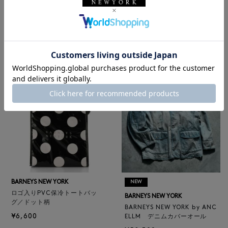
BARNEYS NEW YORK
NEW
レザートートバッグ（M）
BARNEYS NEW YORK
¥47,300
BARNEYS NEW YORK by ANC
4
colors
ELLM ホースレザーブルゾン
¥165,000
BARNEYS NEW YORK
NEW
ロゴ入りPVC保冷トートバッ
BARNEYS NEW YORK
グ／ドット柄
BARNEYS NEW YORK by ANC
¥6,600
ELLM デニムカバーオール