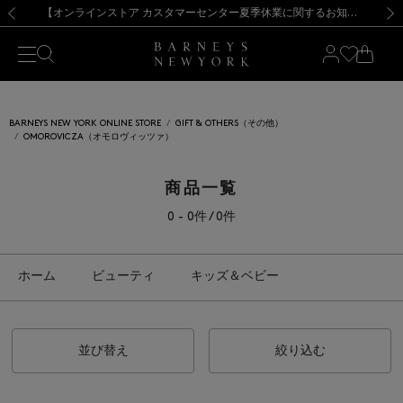
熊本県を中心とした地震の影響によるお荷物のお届けについて
【夏季休業に伴う出荷一時停止のお知らせ】(2026.8.7)
【夏季休業に伴う出荷一時停止のお知らせ】(2026.8.7)
【開催中】SUMMER SALEのご案内・ご注意事項
【オンラインストア カスタマーセンター夏季休業に関するお知らせ】（2026.8.7）
新規登録のお客様も対象！＜MY BARNEYS＞会員のお客様は11,000円（税込）以上のお買上げで常時送料無料！お買い物の際は会員登録を！
【夏季休業に伴う返品・交換承り一時停止のお知らせ】（2026.8.5）
新規登録のお客様も対象！＜MY BARNEYS＞会員のお客様は11,000円（税込）以上のお買上げで常時送料無料！お買い物の際は会員登録を！
前の画像
次の
BARNEYS NEW YORK ONLINE STORE
GIFT & OTHERS（その他）
OMOROVICZA（オモロヴィッツァ）
商品一覧
0 - 0件 / 0件
ホーム
ビューティ
キッズ＆ベビー
並び替え
絞り込む