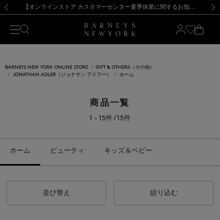
熊本県を中心とした地震の影響によるお荷物のお届けについて
【夏季休業に伴う出荷一時停止のお知らせ】(2026.8.7)
【夏季休業に伴う出荷一時停止のお知らせ】(2026.8.7)
【開催中】SUMMER SALEのご案内・ご注意事項
【オンラインストア カスタマーセンター夏季休業に関するお知らせ】（2026.8.7）
新規登録のお客様も対象！＜MY BARNEYS＞会員のお客様は11,000円（税込）以上のお買上げで常時送料無料！お買い物の際は会員登録を！
【夏季休業に伴う返品・交換承り一時停止のお知らせ】（2026.8.5）
新規登録のお客様も対象！＜MY BARNEYS＞会員のお客様は11,000円（税込）以上のお買上げで常時送料無料！お買い物の際は会員登録を！
前の画像
次の
BARNEYS NEW YORK ONLINE STORE
GIFT & OTHERS（その他）
JONATHAN ADLER（ジョナサン アドラー）
ホーム
商品一覧
1 - 15件 / 15件
ホーム
ビューティ
キッズ＆ベビー
並び替え
絞り込む