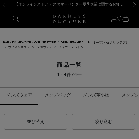
熊本県を中心とした地震の影響によるお荷物のお届けについて
【夏季休業に伴う出荷一時停止のお知らせ】(2026.8.7)
【夏季休業に伴う出荷一時停止のお知らせ】(2026.8.7)
【開催中】SUMMER SALEのご案内・ご注意事項
【オンラインストア カスタマーセンター夏季休業に関するお知らせ】（2026.8.7）
新規登録のお客様も対象！＜MY BARNEYS＞会員のお客様は11,000円（税込）以上のお買上げで常時送料無料！お買い物の際は会員登録を！
【夏季休業に伴う返品・交換承り一時停止のお知らせ】（2026.8.5）
新規登録のお客様も対象！＜MY BARNEYS＞会員のお客様は11,000円（税込）以上のお買上げで常時送料無料！お買い物の際は会員登録を！
前の画像
次の
BARNEYS NEW YORK ONLINE STORE
OPEN SESAME CLUB（オープン セサミ クラブ）
ウィメンズウェア,メンズウェア
Tシャツ・カットソー
商品一覧
1 - 4件 / 4件
メンズウェア
メンズバッグ
メンズ革小物
メンズシ
並び替え
絞り込む