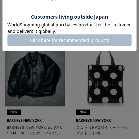
RECOMMEND
NEW
NEW
BARNEYS NEW YORK
BARNEYS NEW YORK
BARNEYS NEW YORK by ANC
ロゴ入りPVC保冷トートバッ
ELLM ホースレザーブルゾン
グ／ドット柄