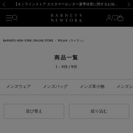
熊本県を中心とした地震の影響によるお荷物のお届けについて
【夏季休業に伴う出荷一時停止のお知らせ】(2026.8.7)
【夏季休業に伴う出荷一時停止のお知らせ】(2026.8.7)
【開催中】SUMMER SALEのご案内・ご注意事項
【オンラインストア カスタマーセンター夏季休業に関するお知らせ】（2026.8.7）
新規登録のお客様も対象！＜MY BARNEYS＞会員のお客様は11,000円（税込）以上のお買上げで常時送料無料！お買い物の際は会員登録を！
【夏季休業に伴う返品・交換承り一時停止のお知らせ】（2026.8.5）
新規登録のお客様も対象！＜MY BARNEYS＞会員のお客様は11,000円（税込）以上のお買上げで常時送料無料！お買い物の際は会員登録を！
前の画像
次の
BARNEYS NEW YORK ONLINE STORE
RYLAN（ライラン）
商品一覧
1 - 9件 / 9件
メンズウェア
メンズバッグ
メンズ革小物
メンズシ
並び替え
絞り込む