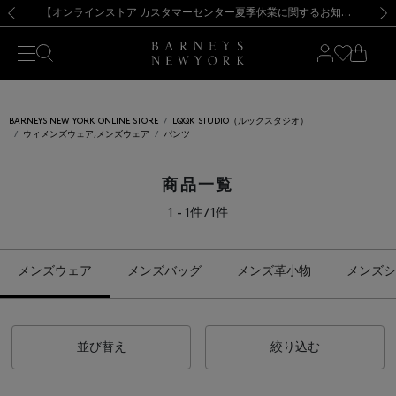
熊本県を中心とした地震の影響によるお荷物のお届けについて
【夏季休業に伴う出荷一時停止のお知らせ】(2026.8.7)
【夏季休業に伴う出荷一時停止のお知らせ】(2026.8.7)
【開催中】SUMMER SALEのご案内・ご注意事項
【オンラインストア カスタマーセンター夏季休業に関するお知らせ】（2026.8.7）
新規登録のお客様も対象！＜MY BARNEYS＞会員のお客様は11,000円（税込）以上のお買上げで常時送料無料！お買い物の際は会員登録を！
【夏季休業に伴う返品・交換承り一時停止のお知らせ】（2026.8.5）
新規登録のお客様も対象！＜MY BARNEYS＞会員のお客様は11,000円（税込）以上のお買上げで常時送料無料！お買い物の際は会員登録を！
前の画像
次の
BARNEYS NEW YORK ONLINE STORE
LQQK STUDIO（ルックスタジオ）
ウィメンズウェア,メンズウェア
パンツ
商品一覧
1 - 1件 / 1件
メンズウェア
メンズバッグ
メンズ革小物
メンズシ
並び替え
絞り込む