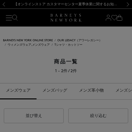
熊本県を中心とした地震の影響によるお荷物のお届けについて
【夏季休業に伴う出荷一時停止のお知らせ】(2026.8.7)
【夏季休業に伴う出荷一時停止のお知らせ】(2026.8.7)
【開催中】SUMMER SALEのご案内・ご注意事項
【オンラインストア カスタマーセンター夏季休業に関するお知らせ】（2026.8.7）
新規登録のお客様も対象！＜MY BARNEYS＞会員のお客様は11,000円（税込）以上のお買上げで常時送料無料！お買い物の際は会員登録を！
【夏季休業に伴う返品・交換承り一時停止のお知らせ】（2026.8.5）
新規登録のお客様も対象！＜MY BARNEYS＞会員のお客様は11,000円（税込）以上のお買上げで常時送料無料！お買い物の際は会員登録を！
前の画像
次の
BARNEYS NEW YORK ONLINE STORE
OUR LEGACY（アワーレガシー）
ウィメンズウェア,メンズウェア
Tシャツ・カットソー
商品一覧
1 - 2件 / 2件
メンズウェア
メンズバッグ
メンズ革小物
メンズシ
並び替え
絞り込む