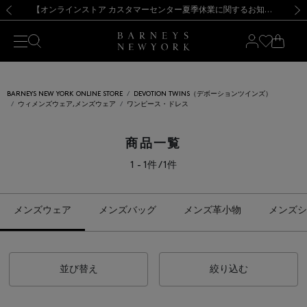
熊本県を中心とした地震の影響によるお荷物のお届けについて
【夏季休業に伴う出荷一時停止のお知らせ】(2026.8.7)
【夏季休業に伴う出荷一時停止のお知らせ】(2026.8.7)
【開催中】SUMMER SALEのご案内・ご注意事項
【オンラインストア カスタマーセンター夏季休業に関するお知らせ】（2026.8.7）
新規登録のお客様も対象！＜MY BARNEYS＞会員のお客様は11,000円（税込）以上のお買上げで常時送料無料！お買い物の際は会員登録を！
【夏季休業に伴う返品・交換承り一時停止のお知らせ】（2026.8.5）
新規登録のお客様も対象！＜MY BARNEYS＞会員のお客様は11,000円（税込）以上のお買上げで常時送料無料！お買い物の際は会員登録を！
前の画像
次の
BARNEYS NEW YORK ONLINE STORE
DEVOTION TWINS（デボーションツインズ）
ウィメンズウェア,メンズウェア
ワンピース・ドレス
商品一覧
1 - 1件 / 1件
メンズウェア
メンズバッグ
メンズ革小物
メンズシ
並び替え
絞り込む