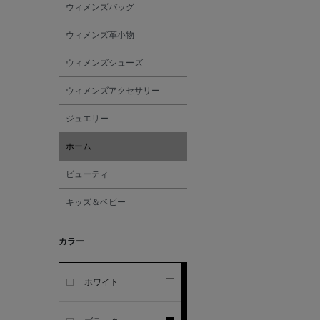
ウィメンズバッグ
GHERARDI
ウィメンズ革小物
ALL THE WAYS TO SAY
ウィメンズシューズ
ALPO
ウィメンズアクセサリー
ジュエリー
ALTEA
ホーム
AMIRI
ビューティ
キッズ＆ベビー
AMOMENTO
カラー
ANCELLM
ANCIENT GREEK
ホワイト
SANDAL