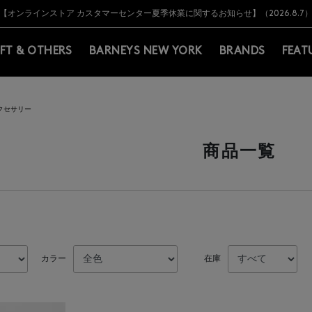
Y BARNEYS＞会員のお客様は11,000円（税込）以上のお買上げで常時送料無
Y BARNEYS＞会員のお客様は11,000円（税込）以上のお買上げで常時送料無
【オンラインストア カスタマーセンター夏季休業に関するお知らせ】（2026.8.7
【夏季休業に伴う返品・交換承り一時停止のお知らせ】（2026.8.5）
熊本県を中心とした地震の影響によるお荷物のお届けについて
【夏季休業に伴う出荷一時停止のお知らせ】(2026.8.7)
【夏季休業に伴う出荷一時停止のお知らせ】(2026.8.7)
【開催中】SUMMER SALEのご案内・ご注意事項
IFT & OTHERS
BARNEYS NEW YORK
BRANDS
FEAT
クセサリー
商品一覧
カラー
在庫