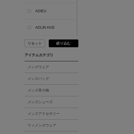
ADIEU
ADLIN HUE
リセット
絞り込む
ADVISORY BOARD
CRYSTALS
アイテムカテゴリ
AESOP
メンズウェア
メンズバッグ
AETA
メンズ革小物
AKIKO OGAWA.
メンズシューズ
メンズアクセサリー
ALBERT THURSTON
ウィメンズウェア
ALESSANDRO