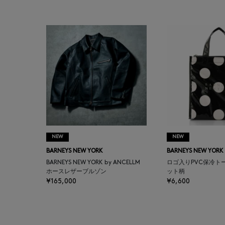
BAKUNE
BALENCIAGA
BARBA
BARNEYS NEW YORK
BARNEYS NEWYORK
BEAUTY
NEW
NEW
BARNEYS NEW YORK
BARNEYS NEW YORK
BASERANGE
BARNEYS NEW YORK by ANCELLM
ロゴ入りPVC保冷ト
ホースレザーブルゾン
ット柄
¥165,000
¥6,600
BE.ABLE
BEAUTY:BEAST