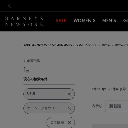
新規登録のお客様も対象！＜M
新規登録のお客様も対象！＜M
前の画像
SALE
WOMEN'S
MEN'S
G
BARNEYS NEW YORK ONLINE STORE
USUI（ウスイ）
ホーム
ホームア
対象商品数
1
件
現在の検索条件
1件中
1件 ～ 1件を表示
USUI
表示順
ホームアクセサリー
全て解除