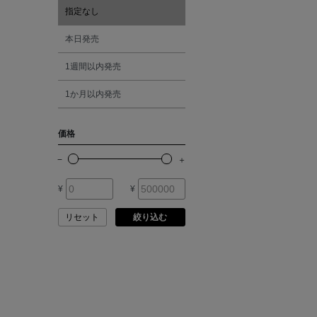
ATELIER AMBOISE
指定なし
オレンジ
本日発売
ATELIER EDITION
1週間以内発売
シルバー
ATHENA NEW YORK
1か月以内発売
ゴールド
ATHLETICS FTWR
価格
その他
ATTO VANNUCCI
FIRENZE
¥
¥
AURALEE
リセット
絞り込む
AUTRY
BAGUTTA