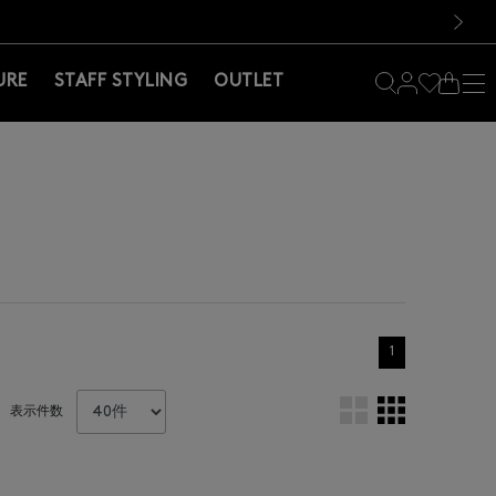
料！お買い物の際は会員登録を！
料！お買い物の際は会員登録を！
）
次の画像
URE
STAFF STYLING
OUTLET
1
表示件数