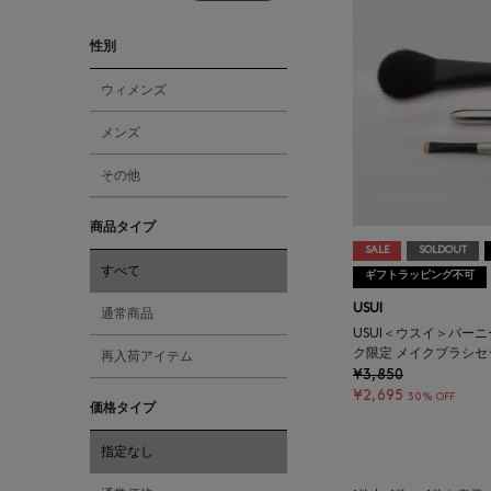
性別
ウィメンズ
メンズ
その他
商品タイプ
SALE
SOLDOUT
すべて
ギフトラッピング不可
USUI
通常商品
USUI＜ウスイ＞バー
ク限定 メイクブラシセ
再入荷アイテム
¥3,850
¥2,695
30% OFF
価格タイプ
指定なし