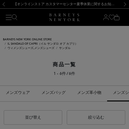
熊本県を中心とした地震の影響によるお荷物のお届けについて
【夏季休業に伴う出荷一時停止のお知らせ】(2026.8.7)
【夏季休業に伴う出荷一時停止のお知らせ】(2026.8.7)
【開催中】SUMMER SALEのご案内・ご注意事項
【オンラインストア カスタマーセンター夏季休業に関するお知らせ】（2026.8.7）
新規登録のお客様も対象！＜MY BARNEYS＞会員のお客様は11,000円（税込）以上のお買上げで常時送料無料！お買い物の際は会員登録を！
【夏季休業に伴う返品・交換承り一時停止のお知らせ】（2026.8.5）
新規登録のお客様も対象！＜MY BARNEYS＞会員のお客様は11,000円（税込）以上のお買上げで常時送料無料！お買い物の際は会員登録を！
前の画像
次の
BARNEYS NEW YORK ONLINE STORE
IL SANDALO OF CAPRI（イル サンダロ オブ カプリ）
ウィメンズシューズ,メンズシューズ
サンダル
商品一覧
1 - 6件 / 6件
メンズウェア
メンズバッグ
メンズ革小物
メンズシ
並び替え
絞り込む