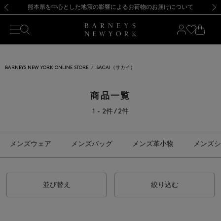
熊本県を中心とした地震の影響によるお荷物のお届けについて
【夏季休業に伴う出荷一時停止のお知らせ】(2026.8.7)
【夏季休業に伴う出荷一時停止のお知らせ】(2026.8.7)
【開催中】SUMMER SALEのご案内・ご注意事項
【オンラインストア カスタマーセンター夏季休業に関するお知らせ】（2026.8.7）
新規登録のお客様も対象！＜MY BARNEYS＞会員のお客様は11,000円（税込）以上のお買上げで常時送料無料！お買い物の際は会員登録を！
【夏季休業に伴う返品・交換承り一時停止のお知らせ】（2026.8.5）
新規登録のお客様も対象！＜MY BARNEYS＞会員のお客様は11,000円（税込）以上のお買上げで常時送料無料！お買い物の際は会員登録を！
前の画像
次の
BARNEYS NEW YORK ONLINE STORE
SACAI（サカイ）
商品一覧
1 - 2件 / 2件
メンズウェア
メンズバッグ
メンズ革小物
メンズシ
並び替え
絞り込む