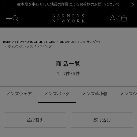
熊本県を中心とした地震の影響によるお荷物のお届けについて
【夏季休業に伴う出荷一時停止のお知らせ】(2026.8.7)
【夏季休業に伴う出荷一時停止のお知らせ】(2026.8.7)
【開催中】SUMMER SALEのご案内・ご注意事項
【オンラインストア カスタマーセンター夏季休業に関するお知らせ】（2026.8.7）
新規登録のお客様も対象！＜MY BARNEYS＞会員のお客様は11,000円（税込）以上のお買上げで常時送料無料！お買い物の際は会員登録を！
【夏季休業に伴う返品・交換承り一時停止のお知らせ】（2026.8.5）
新規登録のお客様も対象！＜MY BARNEYS＞会員のお客様は11,000円（税込）以上のお買上げで常時送料無料！お買い物の際は会員登録を！
前の画像
次の
BARNEYS NEW YORK ONLINE STORE
JIL SANDER（ジル サンダー）
ウィメンズバッグ,メンズバッグ
商品一覧
1 - 2件 / 2件
メンズウェア
メンズバッグ
メンズ革小物
メンズシ
並び替え
絞り込む