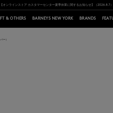
Y BARNEYS＞会員のお客様は11,000円（税込）以上のお買上げで常時送料無
Y BARNEYS＞会員のお客様は11,000円（税込）以上のお買上げで常時送料無
【オンラインストア カスタマーセンター夏季休業に関するお知らせ】（2026.8.7
【夏季休業に伴う返品・交換承り一時停止のお知らせ】（2026.8.5）
熊本県を中心とした地震の影響によるお荷物のお届けについて
【夏季休業に伴う出荷一時停止のお知らせ】(2026.8.7)
【夏季休業に伴う出荷一時停止のお知らせ】(2026.8.7)
【開催中】SUMMER SALEのご案内・ご注意事項
IFT & OTHERS
BARNEYS NEW YORK
BRANDS
FEAT
カバー）