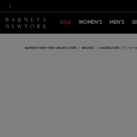
新規登録のお客様も対象！＜M
新規登録のお客様も対象！＜M
前の画像
SALE
WOMEN'S
MEN'S
G
BARNEYS NEW YORK ONLINE STORE
BRANDS
UNDERCOVER（アンダー