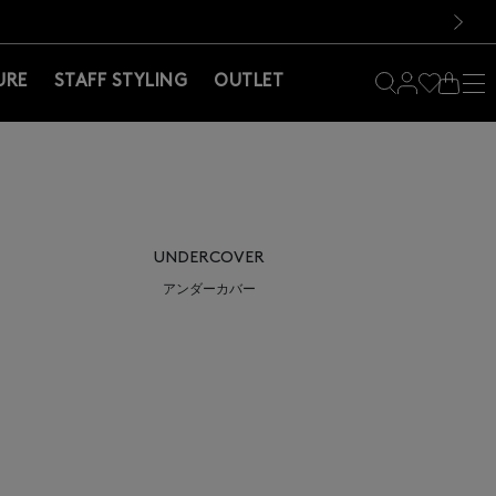
料！お買い物の際は会員登録を！
料！お買い物の際は会員登録を！
）
次の画像
URE
STAFF STYLING
OUTLET
UNDERCOVER
アンダーカバー